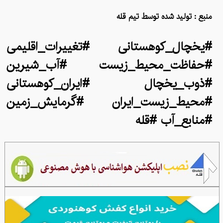
منبع : تولید شده توسط تیم قله
#یخچال_کوهستانی #تغییرات_اقلیمی
#حفاظت_محیط_زیست #آب_شیرین
#ذوب_یخچال #ایران_کوهستانی
#محیط_زیست_ایران #گرمایش_زمین
#منابع_آب #قله