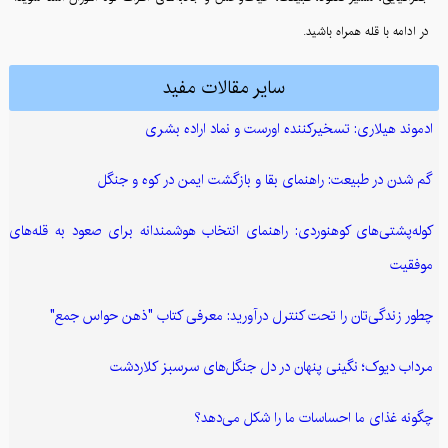
در ادامه با قله همراه باشید.
سایر مقالات مفید
ادموند هیلاری: تسخیرکننده اورست و نماد اراده بشری
گم شدن در طبیعت: راهنمای بقا و بازگشت ایمن در کوه و جنگل
کوله‌پشتی‌های کوهنوردی: راهنمای انتخاب هوشمندانه برای صعود به قله‌های
موفقیت
چطور زندگی‌تان را تحت کنترل درآورید: معرفی کتاب "ذهن حواس جمع"
مرداب دیوک؛ نگینی پنهان در دل جنگل‌های سرسبز کلاردشت
چگونه غذای ما احساسات ما را شکل می‌دهد؟