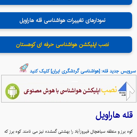
نمودارهای تغییرات هواشناسی قله هاراویل
نصب اپلیکشن هواشناسی حرفه ای کوهستان
سرویس جدید قله: [هواشناسی گردشگری ایران] کلیک کنید
هاراویل
قله
کوه برز و منطقه سیاهچال فیروزآباد را بهشتی گمشده نیز می نامند. کوه برز که