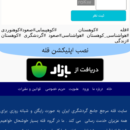
#قله #کوهستان #کوهپیمایی#صعود#کوهنوردی
#هواشناسی_کوهستان #هواشناسی#صعود #گردشگری #کوهستان
#زندگی
نصب اپلیکشن قله
خانه
درباره ما
ورود
عضویت
حریم خصوصی
قوانین و مقررات
سایت قله مرجع جامع گردشگری ایران به صورت رایگان و شبانه روزی برای
همه عزیزان خدمت رسانی می کند . ما در گروه قله بسیار خوشحال خواهیم