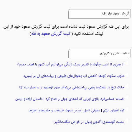
گزارش صعود های قله
برای این قله گزارش صعود ثبت نشده است برای ثبت گزارش صعود خود از این
لینک استفاده کنید (
ثبت گزارش صعود به قله
)
مقالات علمی و کاربردی
از بحران تا امید: چگونه با تغییر سبک زندگی می‌توانیم آب کشور را نجات دهیم؟
«ذوب سکوت کوه‌ها: کاهش آب یخچال‌های طبیعی و پیامدهای آن بر زمین»
حادثه تلخ در علم‌کوه؛ وقتی بی‌احتیاطی می‌تواند جان کوهنورد را به خطر بیندازد!
افسانه حسامی‌فرد، بانوی ایرانی که قله‌های جهان را فتح کرد | داستان اراده و ایمان
کوه اهوران ایلام | معرفی کامل، مسیر صعود، طبیعت و جاذبه‌های اطراف
ماست گوسفندی؛ گنجی پنهان از خواص شگفت‌انگیز!