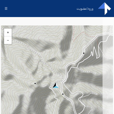
ورود/عضویت
☰
+
−