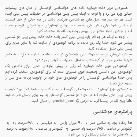
- همنوردان عزیز دقت فرمایید داده های هواشناسی کوهستان از مدل های پیشرفته
جهانی بهره می برد و با توجه به اینکه پیش بینی هواشناسی در حقیقت پیش بینی آینده
است هر چه قدر هم مدل های هواشناسی قدرتمند باشند باز هم خالی از خطا نیستند
توصیه می شود برای پیش بینی وضعیت مسیرهای کوهنوردی مورد نظرتان علاوه بر سایت
قله از چندین منبع معتبر برای بررسی وضعیت قله ها استفاده کنید
- با توجه به اینکه هر چه قدر بازه پیش بینی کمتر باشد دقت دقت پیش بینی هواشناسی
بیشتر می شود حتما یک روز مانده به برنامه کوهنوردی از سایت قله یا سایر منابع برای
پیش بینی دقیق استفاده کنید.
-پيش‌بينی‌های مربوط به هواشناسی کوهستان در سايت قله جنبه توصيه دارد و به خاطر
شرايط متغير جوی در کوهستان، احتمال تغييرات ناگهانی وجود دارد .
- کوهنوردان عزیز دقت فرمایید که یکی از پیش نیازهای اصلی برای داشتن یک
کوهنوردی امن دانستن وضعیت جوی مسیری است که برای کوهنوردی انتخاب کرده ایم
پس حتما هواشناسی کوهستان را در کوهنوردی های خود در اولویت برنامه های قبل از
صعود قرار دهید.
- دوستان عزیز کوهنورد باعث خوشحالی گروه قله است که نظرات شما را در مورد کیفیت
پیش بینی های سایت قله در حوزه هواشناسی کوهستان بدانیم برای ارسال نظرات خود
لطفا پیج قله در اینستاگرام به آدرس @gholleh_com را دنبال کنید.
پارامترهای هواشناسی
Sn:ارتفاع برف به سانتی متر , Ra:میزان بارش به میلیمتر , Ws:سرعت باد به
کیلومتر بر ساعت , WG:سرعت باد جستی به کیلومتر بر ساعت , Hu:رطوبت به درصد
, Pr:فشار ها به هکتو پاسکال ارایه می شود.