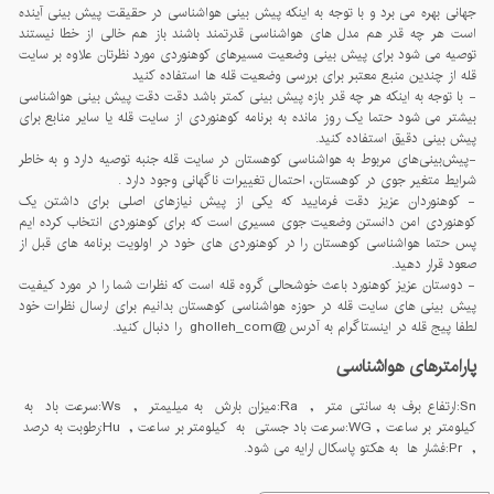
جهانی بهره می برد و با توجه به اینکه پیش بینی هواشناسی در حقیقت پیش بینی آینده
است هر چه قدر هم مدل های هواشناسی قدرتمند باشند باز هم خالی از خطا نیستند
توصیه می شود برای پیش بینی وضعیت مسیرهای کوهنوردی مورد نظرتان علاوه بر سایت
قله از چندین منبع معتبر برای بررسی وضعیت قله ها استفاده کنید
- با توجه به اینکه هر چه قدر بازه پیش بینی کمتر باشد دقت دقت پیش بینی هواشناسی
بیشتر می شود حتما یک روز مانده به برنامه کوهنوردی از سایت قله یا سایر منابع برای
پیش بینی دقیق استفاده کنید.
-پيش‌بينی‌های مربوط به هواشناسی کوهستان در سايت قله جنبه توصيه دارد و به خاطر
شرايط متغير جوی در کوهستان، احتمال تغييرات ناگهانی وجود دارد .
- کوهنوردان عزیز دقت فرمایید که یکی از پیش نیازهای اصلی برای داشتن یک
کوهنوردی امن دانستن وضعیت جوی مسیری است که برای کوهنوردی انتخاب کرده ایم
پس حتما هواشناسی کوهستان را در کوهنوردی های خود در اولویت برنامه های قبل از
صعود قرار دهید.
- دوستان عزیز کوهنورد باعث خوشحالی گروه قله است که نظرات شما را در مورد کیفیت
پیش بینی های سایت قله در حوزه هواشناسی کوهستان بدانیم برای ارسال نظرات خود
لطفا پیج قله در اینستاگرام به آدرس @gholleh_com را دنبال کنید.
پارامترهای هواشناسی
Sn:ارتفاع برف به سانتی متر , Ra:میزان بارش به میلیمتر , Ws:سرعت باد به
کیلومتر بر ساعت , WG:سرعت باد جستی به کیلومتر بر ساعت , Hu:رطوبت به درصد
, Pr:فشار ها به هکتو پاسکال ارایه می شود.