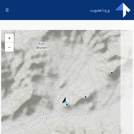
ورود/عضویت
☰
+
−