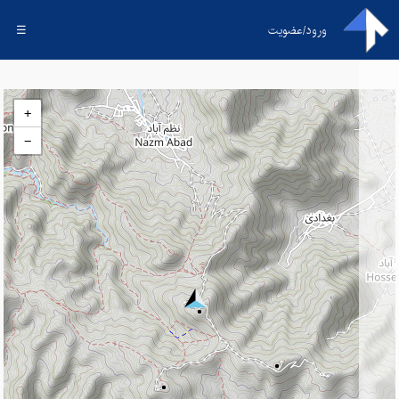
ورود/عضویت
☰
+
−