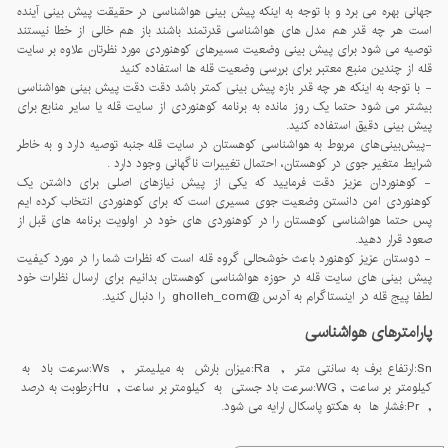
جهانی بهره می برد و با توجه به اینکه پیش بینی هواشناسی در حقیقت پیش بینی آینده
است هر چه قدر هم مدل های هواشناسی قدرتمند باشند باز هم خالی از خطا نیستند
توصیه می شود برای پیش بینی وضعیت مسیرهای کوهنوردی مورد نظرتان علاوه بر سایت
قله از چندین منبع معتبر برای بررسی وضعیت قله ها استفاده کنید
- با توجه به اینکه هر چه قدر بازه پیش بینی کمتر باشد دقت دقت پیش بینی هواشناسی
بیشتر می شود حتما یک روز مانده به برنامه کوهنوردی از سایت قله یا سایر منابع برای
پیش بینی دقیق استفاده کنید.
-پيش‌بينی‌های مربوط به هواشناسی کوهستان در سايت قله جنبه توصيه دارد و به خاطر
شرايط متغير جوی در کوهستان، احتمال تغييرات ناگهانی وجود دارد .
- کوهنوردان عزیز دقت فرمایید که یکی از پیش نیازهای اصلی برای داشتن یک
کوهنوردی امن دانستن وضعیت جوی مسیری است که برای کوهنوردی انتخاب کرده ایم
پس حتما هواشناسی کوهستان را در کوهنوردی های خود در اولویت برنامه های قبل از
صعود قرار دهید.
- دوستان عزیز کوهنورد باعث خوشحالی گروه قله است که نظرات شما را در مورد کیفیت
پیش بینی های سایت قله در حوزه هواشناسی کوهستان بدانیم برای ارسال نظرات خود
لطفا پیج قله در اینستاگرام به آدرس @gholleh_com را دنبال کنید.
پارامترهای هواشناسی
Sn:ارتفاع برف به سانتی متر , Ra:میزان بارش به میلیمتر , Ws:سرعت باد به
کیلومتر بر ساعت , WG:سرعت باد جستی به کیلومتر بر ساعت , Hu:رطوبت به درصد
, Pr:فشار ها به هکتو پاسکال ارایه می شود.