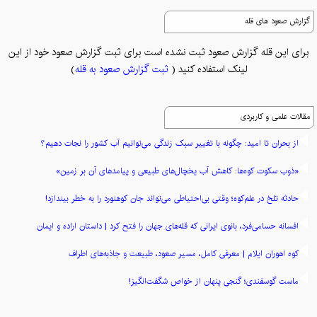
گزارش صعود های قله
برای این قله گزارش صعود ثبت نشده است برای ثبت گزارش صعود خود از این
لینک استفاده کنید (
ثبت گزارش صعود به قله
)
مقالات علمی و کاربردی
از بحران تا امید: چگونه با تغییر سبک زندگی می‌توانیم آب کشور را نجات دهیم؟
«ذوب سکوت کوه‌ها: کاهش آب یخچال‌های طبیعی و پیامدهای آن بر زمین»
حادثه تلخ در علم‌کوه؛ وقتی بی‌احتیاطی می‌تواند جان کوهنورد را به خطر بیندازد!
افسانه حسامی‌فرد، بانوی ایرانی که قله‌های جهان را فتح کرد | داستان اراده و ایمان
کوه اهوران ایلام | معرفی کامل، مسیر صعود، طبیعت و جاذبه‌های اطراف
ماست گوسفندی؛ گنجی پنهان از خواص شگفت‌انگیز!