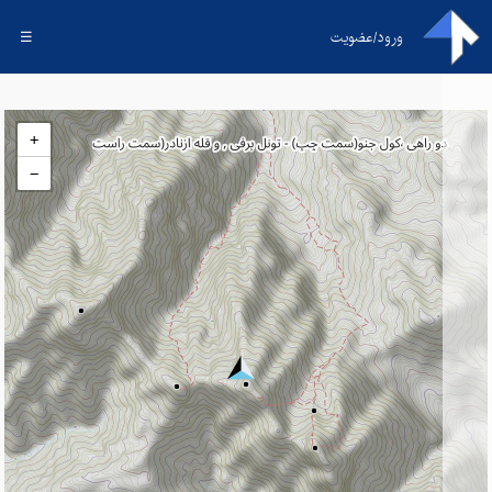
ورود/عضویت
☰
+
−