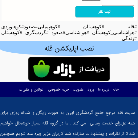
#قله #کوهستان #کوهپیمایی#صعود#کوهنوردی
#هواشناسی_کوهستان #هواشناسی#صعود #گردشگری #کوهستان
#زندگی
نصب اپلیکشن قله
خانه
درباره ما
ورود
عضویت
حریم خصوصی
قوانین و مقررات
سایت قله مرجع جامع گردشگری ایران به صورت رایگان و شبانه روزی برای
همه عزیزان خدمت رسانی می کند . ما در گروه قله بسیار خوشحال خواهیم
شد تا از نظرات و پیشنهادات سازنده شما کاربران عزیز بهره مند شویم همچنین