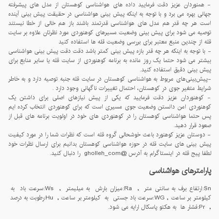
- همنوردان عزیز دقت فرمایید داده های هواشناسی کوهستان از مدل های پیشرفته
جهانی بهره می برد و با توجه به اینکه پیش بینی هواشناسی در حقیقت پیش بینی آینده
است هر چه قدر هم مدل های هواشناسی قدرتمند باشند باز هم خالی از خطا نیستند
توصیه می شود برای پیش بینی وضعیت مسیرهای کوهنوردی مورد نظرتان علاوه بر سایت
قله از چندین منبع معتبر برای بررسی وضعیت قله ها استفاده کنید
- با توجه به اینکه هر چه قدر بازه پیش بینی کمتر باشد دقت دقت پیش بینی هواشناسی
بیشتر می شود حتما یک روز مانده به برنامه کوهنوردی از سایت قله یا سایر منابع برای
پیش بینی دقیق استفاده کنید.
-پيش‌بينی‌های مربوط به هواشناسی کوهستان در سايت قله جنبه توصيه دارد و به خاطر
شرايط متغير جوی در کوهستان، احتمال تغييرات ناگهانی وجود دارد .
- کوهنوردان عزیز دقت فرمایید که یکی از پیش نیازهای اصلی برای داشتن یک
کوهنوردی امن دانستن وضعیت جوی مسیری است که برای کوهنوردی انتخاب کرده ایم
پس حتما هواشناسی کوهستان را در کوهنوردی های خود در اولویت برنامه های قبل از
صعود قرار دهید.
- دوستان عزیز کوهنورد باعث خوشحالی گروه قله است که نظرات شما را در مورد کیفیت
پیش بینی های سایت قله در حوزه هواشناسی کوهستان بدانیم برای ارسال نظرات خود
لطفا پیج قله در اینستاگرام به آدرس @gholleh_com را دنبال کنید.
پارامترهای هواشناسی
Sn:ارتفاع برف به سانتی متر , Ra:میزان بارش به میلیمتر , Ws:سرعت باد به
کیلومتر بر ساعت , WG:سرعت باد جستی به کیلومتر بر ساعت , Hu:رطوبت به درصد
, Pr:فشار ها به هکتو پاسکال ارایه می شود.