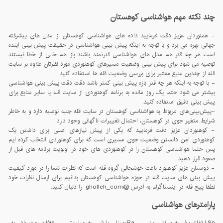
چند نکته مهم هواشناسی کوهستان
- همنوردان عزیز دقت فرمایید داده های هواشناسی کوهستان از مدل های پیشرفته
جهانی بهره می برد و با توجه به اینکه پیش بینی هواشناسی در حقیقت پیش بینی آینده
است هر چه قدر هم مدل های هواشناسی قدرتمند باشند باز هم خالی از خطا نیستند
توصیه می شود برای پیش بینی وضعیت مسیرهای کوهنوردی مورد نظرتان علاوه بر سایت
قله از چندین منبع معتبر برای بررسی وضعیت قله ها استفاده کنید
- با توجه به اینکه هر چه قدر بازه پیش بینی کمتر باشد دقت دقت پیش بینی هواشناسی
بیشتر می شود حتما یک روز مانده به برنامه کوهنوردی از سایت قله یا سایر منابع برای
پیش بینی دقیق استفاده کنید.
-پيش‌بينی‌های مربوط به هواشناسی کوهستان در سايت قله جنبه توصيه دارد و به خاطر
شرايط متغير جوی در کوهستان، احتمال تغييرات ناگهانی وجود دارد .
- کوهنوردان عزیز دقت فرمایید که یکی از پیش نیازهای اصلی برای داشتن یک
کوهنوردی امن دانستن وضعیت جوی مسیری است که برای کوهنوردی انتخاب کرده ایم
پس حتما هواشناسی کوهستان را در کوهنوردی های خود در اولویت برنامه های قبل از
صعود قرار دهید.
- دوستان عزیز کوهنورد باعث خوشحالی گروه قله است که نظرات شما را در مورد کیفیت
پیش بینی های سایت قله در حوزه هواشناسی کوهستان بدانیم برای ارسال نظرات خود
لطفا پیج قله در اینستاگرام به آدرس @gholleh_com را دنبال کنید.
پارامترهای هواشناسی
Sn:ارتفاع برف به سانتی متر , Ra:میزان بارش به میلیمتر , Ws:سرعت باد به