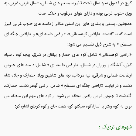
کرج در فصول سرد سال تحت تاثیر سیستم های شمالی، شمال غربی، غربی، به
ویژه جنوب غربی بوده و دارای هوای مرطوب و خنک است.
همچنین، پستی و بلندی های این استان متاثر از دامنه های جنوب غربی البرز
است که به ۳دسته: «اراضی کوهستانی»، «اراضی دامنه ای» و «اراضی جلگه ای
مسطح » به شرح ذیل تقسیم می شود:
«اراضی کوهستانی» شامل: کوه های حصار و بیلقان در شرق، بیجه کوه ، سیاه
کلان، آتشگاه و ورزان در شمال، «اراضی دامنه ای» شامل: دامنه های جنوبی
ارتفاعات شمالی و شرقی، تپه مرادآب، تپه های شاهین ویلا، حصارک و جاده شاه
دشت و در نهایت «اراضی جلگه ای مسطح» شامل: اراضی گوهر دشت، حصارک،
گلدشت تا جنوبی ترین اراضی منطقه می شود. از کوه های مهم این منطقه می
توان به: کوه ونتار یا آسارا، کوه سیکنو، کوه هفت خان و کوه کرچان اشاره کرد.
شهرهای نزدیک :