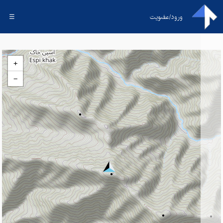
ورود/عضویت
☰
+
−