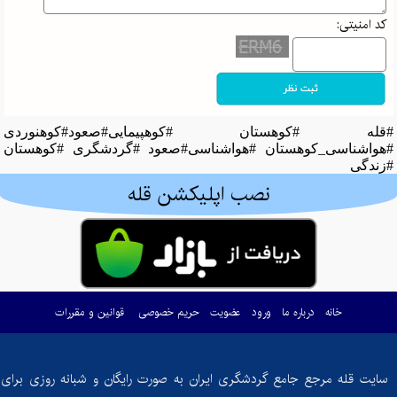
کد امنیتی:
#قله #کوهستان #کوهپیمایی#صعود#کوهنوردی
#هواشناسی_کوهستان #هواشناسی#صعود #گردشگری #کوهستان
#زندگی
نصب اپلیکشن قله
خانه
درباره ما
ورود
عضویت
حریم خصوصی
قوانین و مقررات
سایت قله مرجع جامع گردشگری ایران به صورت رایگان و شبانه روزی برای