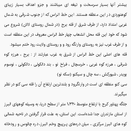
بیشتر آنها بسیار سرسخت و تیغه ای میباشند و جزو اهداف بسیار زیبای
کوهنوردی در این منطقه هستند. این خط الراس که از جنوب شرقی به شمال
غربی امتداد دارد، از طرف شرق از قله برج (در شمال روستای لالان) شروع می
شود که خود این قله محل انشعاب چهار خط الراس معروف در این منطقه است
و از طرف غرب نیز به روستای وارنگه رود و و روستای ولایت رود ختم میشود.
قله های اصلی این خط الراس از شرق به غرب عبارتند از : برج ، هرزه کوه
شرقی ، هرزه کوه غربی ، خرسچال ، فراخ نو ، بند دالکولی ، دالکولی ، نوسوم
بویدر ، شیورکش ، سه چال و سیکنو (سکه نو)
سی کنو منطقه ای است در وارنگرود و بلندترین ارتفاع آن را قله سی کنو در نظر
میگیرند.
جلگه پهناور کرج با ارتفاع متوسط ۱،۳۲۰ متر از سطح دریا، به وسیله کوههای البرز
از استان مازندران جدا شده‌است. این استان، به علت قرار گرفتن در ناحیه شمالی
کوه های البرز مرکزی ، میان دره‌های پرپیچ ‌وخم البرز، دره چالوس و رودخانه