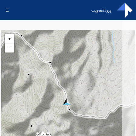
ورود/عضویت
☰
+
−