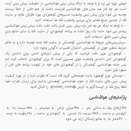
جهانی بهره می برد و با توجه به اینکه پیش بینی هواشناسی در حقیقت پیش بینی آینده
است هر چه قدر هم مدل های هواشناسی قدرتمند باشند باز هم خالی از خطا نیستند
توصیه می شود برای پیش بینی وضعیت مسیرهای کوهنوردی مورد نظرتان علاوه بر سایت
قله از چندین منبع معتبر برای بررسی وضعیت قله ها استفاده کنید
- با توجه به اینکه هر چه قدر بازه پیش بینی کمتر باشد دقت دقت پیش بینی هواشناسی
بیشتر می شود حتما یک روز مانده به برنامه کوهنوردی از سایت قله یا سایر منابع برای
پیش بینی دقیق استفاده کنید.
-پيش‌بينی‌های مربوط به هواشناسی کوهستان در سايت قله جنبه توصيه دارد و به خاطر
شرايط متغير جوی در کوهستان، احتمال تغييرات ناگهانی وجود دارد .
- کوهنوردان عزیز دقت فرمایید که یکی از پیش نیازهای اصلی برای داشتن یک
کوهنوردی امن دانستن وضعیت جوی مسیری است که برای کوهنوردی انتخاب کرده ایم
پس حتما هواشناسی کوهستان را در کوهنوردی های خود در اولویت برنامه های قبل از
صعود قرار دهید.
- دوستان عزیز کوهنورد باعث خوشحالی گروه قله است که نظرات شما را در مورد کیفیت
پیش بینی های سایت قله در حوزه هواشناسی کوهستان بدانیم برای ارسال نظرات خود
لطفا پیج قله در اینستاگرام به آدرس @gholleh_com را دنبال کنید.
پارامترهای هواشناسی
Sn:ارتفاع برف به سانتی متر , Ra:میزان بارش به میلیمتر , Ws:سرعت باد به
کیلومتر بر ساعت , WG:سرعت باد جستی به کیلومتر بر ساعت , Hu:رطوبت به درصد
, Pr:فشار ها به هکتو پاسکال ارایه می شود.