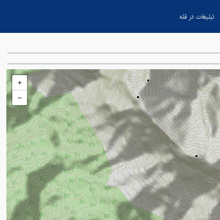
تبلیغات در قله
+
−