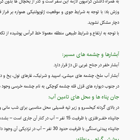
به همراه داشتن کرامپون لازمه این سفر است و گذر از یخچال ها بدون ک
وزش باد: با توجه به شرایط جوی و موقعیت ژئوپولتیکی همواره بر فراز قل
دچار مشکل نشوید.
با توجه به ارتفاع و شرایط طبیعی منطقه معمولا خط الرأس پوشیده از تکه
آبشارها و چشمه های مسیر:
آبشار خفر در جناح غربی تل دژ قرار دارد.
آبشار آب ملخ، چشمه های میشی، اسپید و شرنیک، غارهای نول، یخ و دنگزلو
در جنوب دیواره های قزل قله چشمه کوچکی به نام چشمه خرسی وجود دا
جان پناه ها و محل های تامین آب:
در بالای گردنه کیخسرو و زیر تپه فسیلی محل مناسبی برای شب مانی وج
جانپناه خفـر:فلزی با ظرفیت 15 نفر – آب در کنار آن جاری است – بشدت در معرض باد قرار دارد – از بهمن در امان است.
جانپناه پیدنی:سنگی با ظرفیت حدود 30 نفر – آب در نزدیکی آن وجود دارد که در تابستان بسیار کم میشود و در زمستان یخ میزند – بهمن گیر است و برای صعودهای زمستانه توصیه نمی شود.
پوشش گیاهی منطقه: