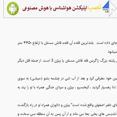
رشته کوه دنا در جنوب زاگرس مرز بین استانهای اصفهان، کهکیلویه و بویراحمد و فارس است که با بیش از ۵۰ کیلومتر طول حدود ۴۰ قله بالای ۴۰۰۰متر در خود جای داده است . بلندترین قلهء آن قلهء قاش مستان با ارتفاع ۴۴۵۰ متر
میشود.
از گردنه بیژن به ارتفاع 3200 متر تا گردنه مورگل غربی به ارتفاع 4100 متر ادامه دارد و دارای 18 قله بالای4000 متر است، بلندترین قله رشته دنا و همچنین رشته بزرگ زاگرس قله قاش مستان یا بیژن 3 است. از جمله قلل دیگر
شین خود معرفی کرد و بعد از آب تنی در چشمه بشو (میشی) به سوی
نا رهسپار گردید ، کیخسرو ، بیژن و مردان جنگی همراه با او را پند به
ای خفر اصفهان واقع شده است" بیژن و دلاوران همراه او در راه بازگشت
ز آنها تندیس های یخی بجا می ماند و از آن پس به آن منطقه سی سخت و