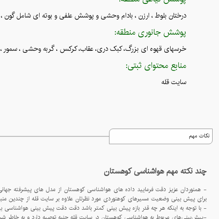
درختان بلوط ، ارزن ، بادام وحشی و پوشش علفی و بوته ای شامل گون 
پوشش جانوری منطقه:
خرسهای قهوه ای بزرگ، کبک دری، عقاب، کرکس ، گربه وحشی ، سمور ، راس
منابع محتوای ثبتی:
سایت قله
نکات مهم
چند نکته مهم هواشناسی کوهستان
برای پیش بینی وضعیت مسیرهای کوهنوردی مورد نظرتان علاوه بر سایت قله از چندین منبع معتبر برای بررسی وضعیت قله ها استفاده کنید
- با توجه به اینکه هر چه قدر بازه پیش بینی کمتر باشد دقت دقت پیش بینی هواشناسی بیشتر می شود حتما یک روز مانده به برنامه کوهنوردی از سایت قله یا سایر منابع برای پیش بینی دقیق است
-پيش‌بينی‌های مربوط به هواشناسی کوهستان در سايت قله جنبه توصيه دارد و به خاطر شرايط متغير جوی در کوهستان، احتمال تغييرات ناگهانی وجود 