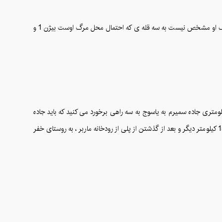
بیژن نیز که در گردنه از دلاوران همراه خود جدا شده بود به سوی ارتفاعات دنا می رود و در بین راه جان به جان آفرین تسیلم می کند. از آنجا که محل دقیق مرگ او مشخص نیست به سه قله ی که احتمال محل مرگ اوست بیژن 1 و
تری جاده سمیرم به یاسوج به سه راهی برخورد می کنید که باید جاده
سمت چپ را انتخاب کنید که به حنا می رسد . بعد از 15 کیلومتر به سه راهی دیگری برمی خورید که این بار باید وارد جاده سمت راست شوید که نهایتا بعد از 15 کیلومتر دیگر و بعد از گذشتن از پلی از رودخانه ماربر ، به روستای خفر