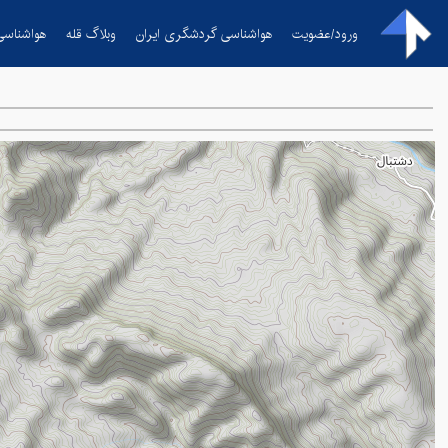
ورود/عضویت
هواشناسی گردشگری ایران
وبلاگ قله
هواشناسی