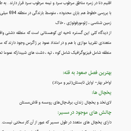
اقلیم دنا در زمره مناطق مرطوب سرد و نیمه مرطوب سرد قرار دارند . به طور کلی حداقل دمای مطلق 18- و حداکثر دمای مطلق 39 درجه سانتیگراد
با بررسی خطوط هم باران محدوده ، متوسط بارندگی در منطقه 694 میلی متر بوده است. اغلب بارندگیها درارتفاعات برف و در نواحی پست تر بصورت باران است.
زمین شناسی ، ژئومورفولوژی ، خاک
از دیدگاه کلی این گستره ناحیه ای کوهستانی است که منطقه دشتی واق
متعددی تقریبا موازی با هم و در امتداد عمود بر زاگرس وجود دارند که م
منطقه شامل فیزیوگرافیک شامل کوه ، تپه ، دشت های شیبدارکه عموما تحت گروه های iosols , lithicle ptosols , calcaric regosols
بهترین فصل صعود به قله:
اواخر بهار- اوایل تابستان(تیر و مرداد)
یخچال ها:
لای‌نخد و یخچال زندان، برف‌چال‌های رومسه و قاش‌مستان
چالش های موجود در مسیر:
دارای یخچال های متعدد در طول مسیر که عبور از آن کار سختی نیست.