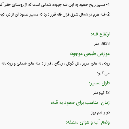
1-مسیر رایج صعود به این قله جبههء شمالی است که از روستای خفر آغاز میشود و با عبور از جانپناه قاش مستان ب تنگه کیخسرو(دره قاش مستان) و در ادامه به خط الراس ودر نهایت به قله میرسد.
2-قله هرم در شمال شرق قزل قله قرار دارد که مسیر صعود آن از دره کیخسرو می باشد و صعود از قزل قله به دلیل وجود ریزشی بودن مسیر توصیه نمی شود.
ارتفاع قله:
3938 متر
عوارض طبیعی موجود:
رودخانه های ماربر ، تل گردل ، ریگان ، قر از دامنه های شمالی و رودخان
می گیرد.
طول مسیر:
12 کیلومتر
زمان مناسب برای صعود به قله:
دو و نیم روز
وضع آب و هوای منطقه: