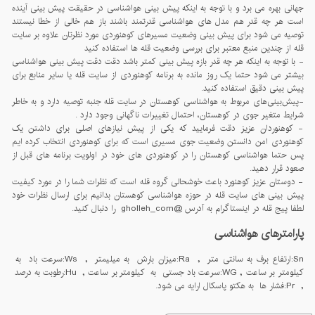
جهانی بهره می برد و با توجه به اینکه پیش بینی هواشناسی در حقیقت پیش بینی آینده
است هر چه قدر هم مدل های هواشناسی قدرتمند باشند باز هم خالی از خطا نیستند
توصیه می شود برای پیش بینی وضعیت مسیرهای کوهنوردی مورد نظرتان علاوه بر سایت
قله از چندین منبع معتبر برای بررسی وضعیت قله ها استفاده کنید
- با توجه به اینکه هر چه قدر بازه پیش بینی کمتر باشد دقت دقت پیش بینی هواشناسی
بیشتر می شود حتما یک روز مانده به برنامه کوهنوردی از سایت قله یا سایر منابع برای
پیش بینی دقیق استفاده کنید.
-پيش‌بينی‌های مربوط به هواشناسی کوهستان در سايت قله جنبه توصيه دارد و به خاطر
شرايط متغير جوی در کوهستان، احتمال تغييرات ناگهانی وجود دارد .
- کوهنوردان عزیز دقت فرمایید که یکی از پیش نیازهای اصلی برای داشتن یک
کوهنوردی امن دانستن وضعیت جوی مسیری است که برای کوهنوردی انتخاب کرده ایم
پس حتما هواشناسی کوهستان را در کوهنوردی های خود در اولویت برنامه های قبل از
صعود قرار دهید.
- دوستان عزیز کوهنورد باعث خوشحالی گروه قله است که نظرات شما را در مورد کیفیت
پیش بینی های سایت قله در حوزه هواشناسی کوهستان بدانیم برای ارسال نظرات خود
لطفا پیج قله در اینستاگرام به آدرس @gholleh_com را دنبال کنید.
پارامترهای هواشناسی
Sn:ارتفاع برف به سانتی متر , Ra:میزان بارش به میلیمتر , Ws:سرعت باد به
کیلومتر بر ساعت , WG:سرعت باد جستی به کیلومتر بر ساعت , Hu:رطوبت به درصد
, Pr:فشار ها به هکتو پاسکال ارایه می شود.