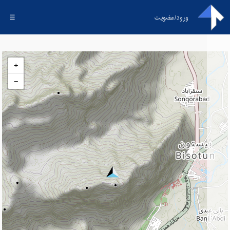
ورود/عضویت
☰
+
−