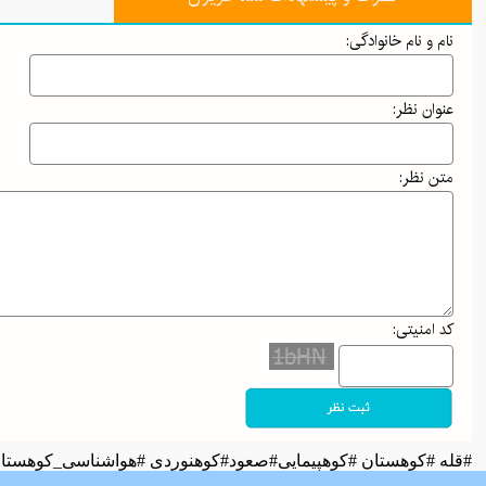
نام و نام خانوادگی:
عنوان نظر:
متن نظر:
کد امنیتی:
#قله #کوهستان #کوهپیمایی#صعود#کوهنوردی #هواشناسی_کوهست