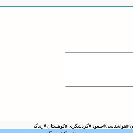
ان #هواشناسی#صعود #گردشگری #کوهستان #زندگی