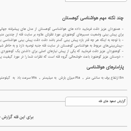
چند نکته مهم هواشناسی کوهستان
برای پیش بینی وضعیت مسیرهای کوهنوردی مورد نظرتان علاوه بر سایت قله از چندین منبع معتبر برای بررسی وضعیت قله ها استفاده کنید
- با توجه به اینکه هر چه قدر بازه پیش بینی کمتر باشد دقت دقت پیش بینی هواشناسی بیشتر می شود حتما یک روز مانده به برنامه کوهنوردی از سایت قله یا سایر منابع برای پیش بینی دقیق است
-پيش‌بينی‌های مربوط به هواشناسی کوهستان در سايت قله جنبه توصيه دارد و به خاطر شرايط متغير جوی در کوهستان، احتمال تغييرات ناگهانی وجود 
- کوهنوردان عزیز دقت فرمایید که یکی از پیش نیازهای اصلی برای داشتن یک کوهنوردی امن دانستن وضعیت جوی مسیری است که برای کوهنوردی انتخاب کرده ایم پس حتما هواشناسی کوهستان را در کوهنوردی های خود در اولویت برنامه های قبل از صعو
- دوستان عزیز کوهنورد باعث خوشحالی گروه قله است که نظرات شما را در مورد کیفیت پیش بینی های سایت قله در حوزه هواشناسی کوهستان بدانیم برای ارسال نظرات خود لطفا پیج قله در اینستاگرام به آدرس @gholleh_com را د
پارامترهای هواشناسی
Sn:ارتفاع برف به سانتی متر , Ra:میزان بارش به میلیمتر , Ws:سرعت باد به کیلومتر بر ساعت , WG:سرعت باد جستی به کیلومتر بر ساعت , Hu:رطوبت به درصد , Pr:فشار ها به هکتو پاسکال ارایه می شود.
گزارش صعود های قله
برای این قله گزارش ص