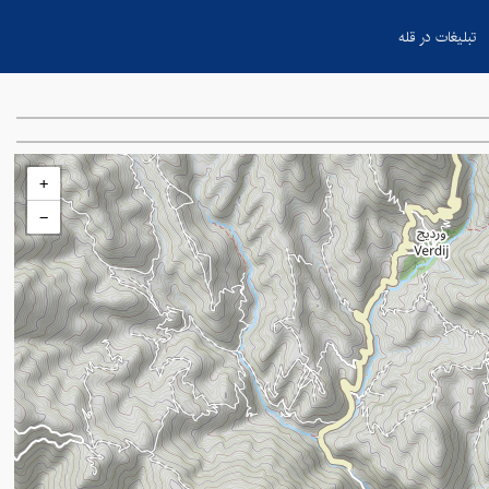
تبلیغات در قله
+
−