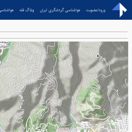
ورود/عضویت
هواشناسی گردشگری ایران
وبلاگ قله
هواشناسی