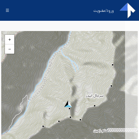
ورود/عضویت
☰
+
−