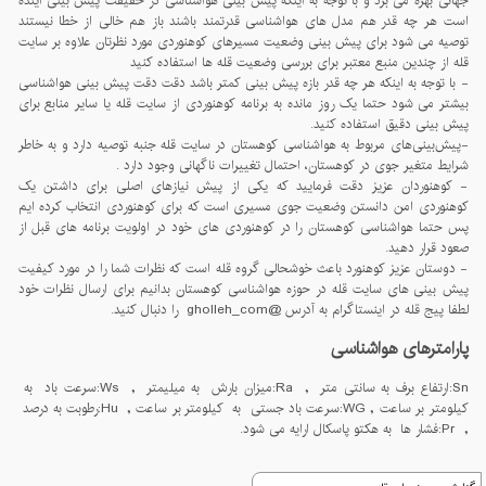
جهانی بهره می برد و با توجه به اینکه پیش بینی هواشناسی در حقیقت پیش بینی آینده
است هر چه قدر هم مدل های هواشناسی قدرتمند باشند باز هم خالی از خطا نیستند
توصیه می شود برای پیش بینی وضعیت مسیرهای کوهنوردی مورد نظرتان علاوه بر سایت
قله از چندین منبع معتبر برای بررسی وضعیت قله ها استفاده کنید
- با توجه به اینکه هر چه قدر بازه پیش بینی کمتر باشد دقت دقت پیش بینی هواشناسی
بیشتر می شود حتما یک روز مانده به برنامه کوهنوردی از سایت قله یا سایر منابع برای
پیش بینی دقیق استفاده کنید.
-پيش‌بينی‌های مربوط به هواشناسی کوهستان در سايت قله جنبه توصيه دارد و به خاطر
شرايط متغير جوی در کوهستان، احتمال تغييرات ناگهانی وجود دارد .
- کوهنوردان عزیز دقت فرمایید که یکی از پیش نیازهای اصلی برای داشتن یک
کوهنوردی امن دانستن وضعیت جوی مسیری است که برای کوهنوردی انتخاب کرده ایم
پس حتما هواشناسی کوهستان را در کوهنوردی های خود در اولویت برنامه های قبل از
صعود قرار دهید.
- دوستان عزیز کوهنورد باعث خوشحالی گروه قله است که نظرات شما را در مورد کیفیت
پیش بینی های سایت قله در حوزه هواشناسی کوهستان بدانیم برای ارسال نظرات خود
لطفا پیج قله در اینستاگرام به آدرس @gholleh_com را دنبال کنید.
پارامترهای هواشناسی
Sn:ارتفاع برف به سانتی متر , Ra:میزان بارش به میلیمتر , Ws:سرعت باد به
کیلومتر بر ساعت , WG:سرعت باد جستی به کیلومتر بر ساعت , Hu:رطوبت به درصد
, Pr:فشار ها به هکتو پاسکال ارایه می شود.