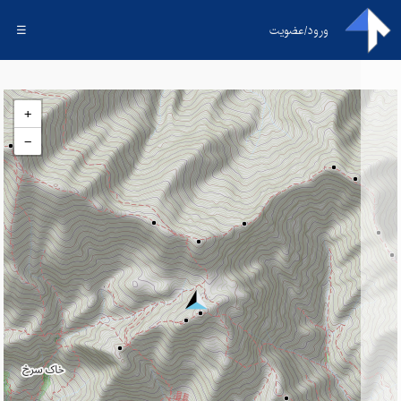
ورود/عضویت
☰
+
−