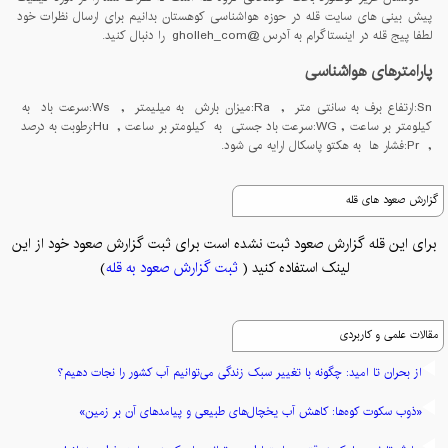
پیش بینی های سایت قله در حوزه هواشناسی کوهستان بدانیم برای ارسال نظرات خود
لطفا پیج قله در اینستاگرام به آدرس @gholleh_com را دنبال کنید.
پارامترهای هواشناسی
Sn:ارتفاع برف به سانتی متر , Ra:میزان بارش به میلیمتر , Ws:سرعت باد به
کیلومتر بر ساعت , WG:سرعت باد جستی به کیلومتر بر ساعت , Hu:رطوبت به درصد
, Pr:فشار ها به هکتو پاسکال ارایه می شود.
گزارش صعود های قله
برای این قله گزارش صعود ثبت نشده است برای ثبت گزارش صعود خود از این
لینک استفاده کنید (
ثبت گزارش صعود به قله
)
مقالات علمی و کاربردی
از بحران تا امید: چگونه با تغییر سبک زندگی می‌توانیم آب کشور را نجات دهیم؟
«ذوب سکوت کوه‌ها: کاهش آب یخچال‌های طبیعی و پیامدهای آن بر زمین»