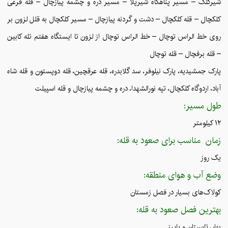
شیرکلک – مسیر پناهگاه شیرپلا – مسیر دره و چشمه پیازچال – قله فرعی
کلکچال – قله کلکچال – دشت و گردنه پیازچال – مسیر کلکچال به قلل لزون بر
روی خط الراس توچال – خط الراس توچال از لزون تا ایستگاه هفتم تله کابین
– قله برفچال – قله توچال
پارک جمشیدیه، پارک نیلوفر، سد گلابدره، قله عرقچین، قله دوپستون و قله شاه
آباد، اردوگاه کلکچال، تپه نورالشهدا، دره و چشمه پیازچال و قله اسپیلت
طول مسیر:
۱۲ کیلومتر
زمان مناسب برای صعود به قله:
یک روز
وضع آب و هوای منطقه:
کولاک‌های بسیار در فصل زمستان
بهترین فصل صعود به قله:
بهار، تابستان و پاییز