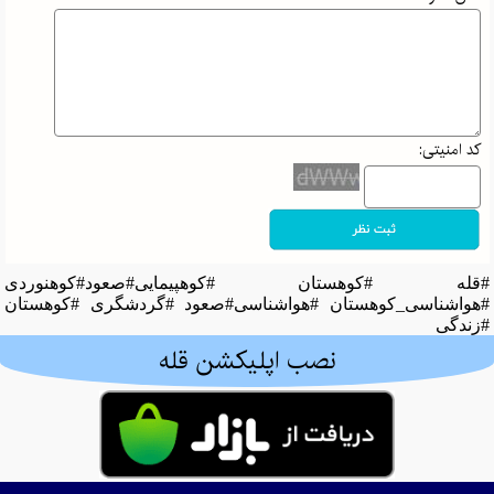
کد امنیتی:
#قله #کوهستان #کوهپیمایی#صعود#کوهنوردی
#هواشناسی_کوهستان #هواشناسی#صعود #گردشگری #کوهستان
#زندگی
نصب اپلیکشن قله