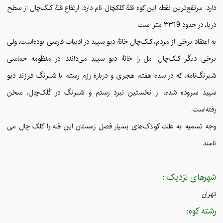
دارد. مرتفع‌ترین نقطه این کوه قلهٔ کلکچال نام دارد. ارتفاع قلهٔ کلک‌چال از سطح
دریا، در حدود ۳۳19 متر است.
به اعتقاد برخی از مردم، کلک‌چال خانهٔ دیو سپید در ادبیات فارسی بوده‌است، ولی
برخی دیگر کلک‌چال آمل را خانهٔ دیو سپید می‌دانند. در منظومه حماسی
شبرنگ‌نامه، که در سده هفتم هجری و دربارهٔ رزم رستم با شبرنگ فرزند دیو
سپید سروده شده، از نخستین نبرد رستم و شبرنگ در کُلَک‌چال، سخن
رفته‌است.
وجه تسمیه :به علت کولاک‌های بسیار فصل زمستان این قله را کلک چال می
نامند
شهرهای نزدیک :
تهران
رشته کوه: