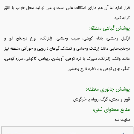
قرار ندارد اما آن هم دارای امکانات عالی است و می توانید محل خواب یا اتاق
کرایه کنید.
پوشش گیاهی منطقه:
ازگیل وحشی، بادام کوهی، سیب وحشی، زالزالک، انواع درختان آلو و
درختچه‌هایی مانند زرشک وحشی و تمشک.گیاهان دارویی و خوراکی منطقه نیز
مانند والک، زالزالک، سیرک یا تره کوهی، آویشن، ریواس، کاکوتی، مرزه کوهی،
کنگر، چای کوهی و بالاخره قارچ وحشی
پوشش جانوری منطقه:
قوچ و میش، گرگ، روباه ‌یا خرگوش
منابع محتوای ثبتی:
سایت قله