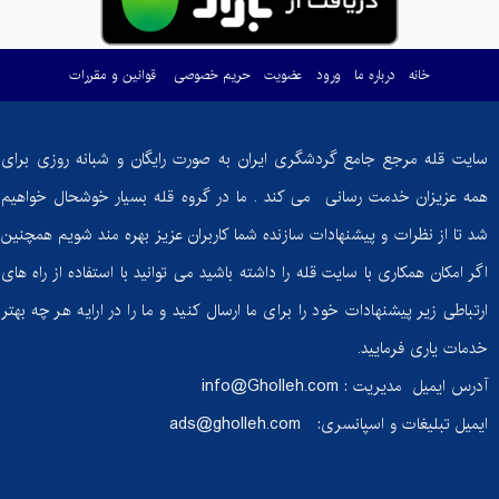
ماست
خانه
درباره ما
ورود
عضویت
حریم خصوصی
قوانین و مقررات
گوسفندی؛ گنجی
پنهان از خواص
شگفت‌انگیز!
سایت قله مرجع جامع گردشگری ایران به صورت رایگان و شبانه روزی برای
آیا
همه عزیزان خدمت رسانی می کند . ما در گروه قله بسیار خوشحال خواهیم
دوچرخه‌سواری
شد تا از نظرات و پیشنهادات سازنده شما کاربران عزیز بهره مند شویم همچنین
ثابت به اندازه
دوچرخه‌سواری
اگر امکان همکاری با سایت قله را داشته باشید می توانید با استفاده از راه های
واقعی کالری
ارتباطی زیر پیشنهادات خود را برای ما ارسال کنید و ما را در ارایه هر چه بهتر
می‌سوزاند؟
خدمات یاری فرمایید.
گنبد نمکی
آدرس ایمیل مدیریت :
info@Gholleh.com
جاشک: شگفتی
ایمیل تبلیغات و اسپانسری:
ads@gholleh.com
زمین‌شناسی
ایران در دل
طبیعت بوشهر