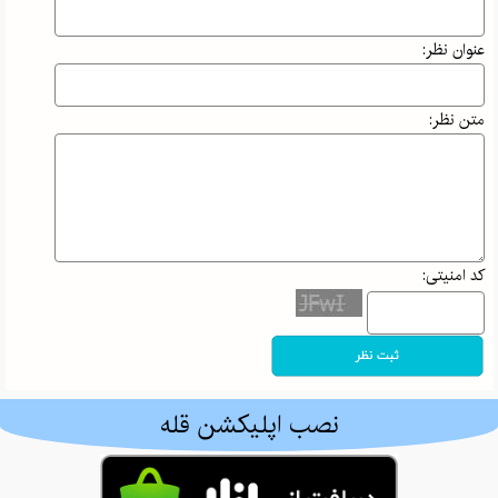
در علم‌کوه؛ وقتی
بی‌احتیاطی
عنوان نظر:
می‌تواند جان
کوهنورد را به
خطر بیندازد!
متن نظر:
افسانه
حسامی‌فرد،
بانوی ایرانی که
قله‌های جهان را
کد امنیتی:
فتح کرد |
داستان اراده و
ایمان
کوه اهوران
ایلام | معرفی
نصب اپلیکشن قله
کامل، مسیر
صعود، طبیعت و
جاذبه‌های اطراف