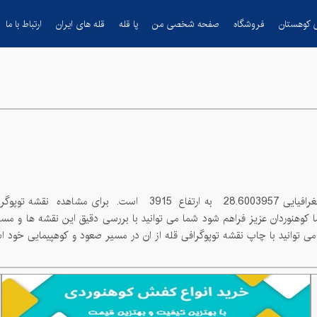
 کوهستان
فروشگاه
صفحه شخصی من
پا قله
قله های ایران
ارتباط با ما
28.6003957
به ارتفاع
3915
است. برای مشاهده نقشه توپوگرافی قله