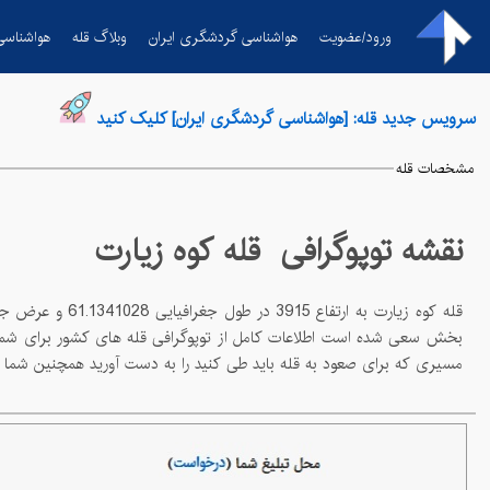
ورود/عضویت
هواشناسی گردشگری ایران
وبلاگ قله
هواشناسی
سرویس جدید قله: [هواشناسی گردشگری ایران] کلیک کنید
مشخصات قله
نقشه توپوگرافی قله
کوه زیارت
قله
کوه زیارت
به ارتفاع
3915
در طول جغرافیایی
61.1341028
و عرض جغرافیایی
مسیری که برای صعود به قله باید طی کنید را به دست آورید همچنین شما می توانید با چاپ نقشه توپوگرافی قله از ان در مسیر صعود و کوهپیمایی خود استفاده کنید