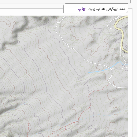
چاپ
نقشه توپوگرافی قله کوه زیارت