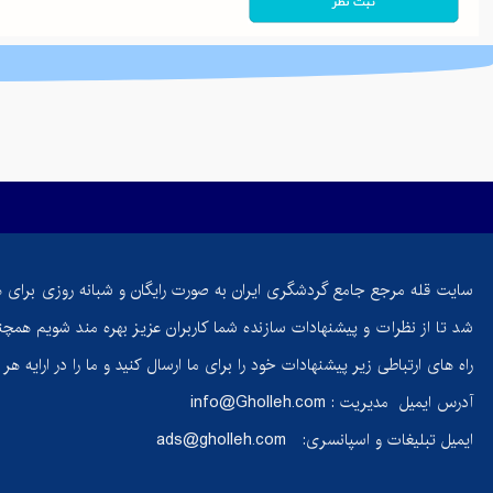
حسامی‌فرد،
بانوی ایرانی
که قله‌های
جهان را فتح
کرد | داستان
اراده و ایمان
کوه
اهوران ایلام |
معرفی کامل،
سایت قله مرجع جامع گردشگری ایران به صورت رایگان و شبانه روزی برای 
مسیر صعود،
شد تا از نظرات و پیشنهادات سازنده شما کاربران عزیز بهره مند شویم همچنی
طبیعت و
جاذبه‌های
راه های ارتباطی زیر پیشنهادات خود را برای ما ارسال کنید و ما را در ارایه ه
اطراف
آدرس ایمیل مدیریت :
info@Gholleh.com
ایمیل تبلیغات و اسپانسری:
ads@gholleh.com
ماست
گوسفندی؛