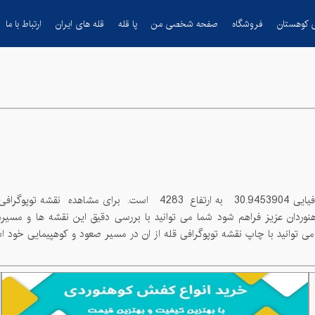
 کوهستان
فروشگاه
صفحه شخصی من
پا قله
قله های ایران
ارتباط با ما
30.9453904
به ارتفاع
4283
است. برای مشاهده نقشه توپوگرافی قله