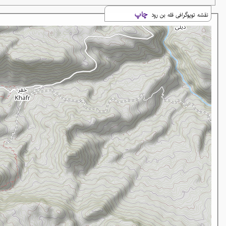
چاپ
نقشه توپوگرافی قله بن رود