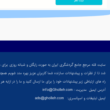
حسامی‌فرد،
بانوی ایرانی
که قله‌های
جهان را فتح
کرد | داستان
اراده و ایمان
کوه
اهوران ایلام |
معرفی کامل،
سایت قله مرجع جامع گردشگری ایران به صورت رایگان و شبانه روزی برای 
مسیر صعود،
شد تا از نظرات و پیشنهادات سازنده شما کاربران عزیز بهره مند شویم همچنی
طبیعت و
جاذبه‌های
راه های ارتباطی زیر پیشنهادات خود را برای ما ارسال کنید و ما را در ارایه ه
اطراف
آدرس ایمیل مدیریت :
info@Gholleh.com
ایمیل تبلیغات و اسپانسری:
ads@gholleh.com
ماست
گوسفندی؛