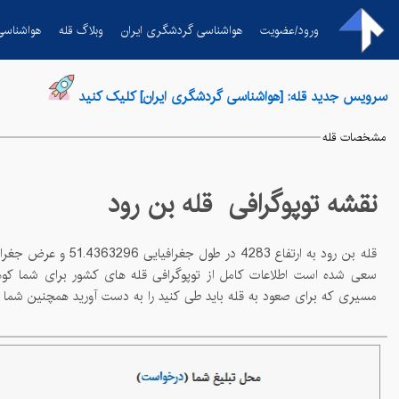
ورود/عضویت
هواشناسی گردشگری ایران
وبلاگ قله
هواشناسی
سرویس جدید قله: [هواشناسی گردشگری ایران] کلیک کنید
مشخصات قله
نقشه توپوگرافی قله
بن رود
قله
بن رود
به ارتفاع
4283
در طول جغرافیایی
51.4363296
و عرض جغرافیایی
مسیری که برای صعود به قله باید طی کنید را به دست آورید همچنین شما می توانید با چاپ نقشه توپوگرافی قله از ان در مسیر صعود و کوهپیمایی خود استفاده کنید