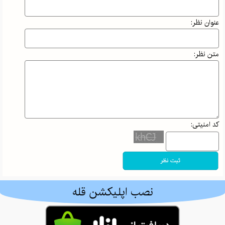
در علم‌کوه؛ وقتی
بی‌احتیاطی
عنوان نظر:
می‌تواند جان
کوهنورد را به
خطر بیندازد!
متن نظر:
افسانه
حسامی‌فرد،
بانوی ایرانی که
قله‌های جهان را
کد امنیتی:
فتح کرد |
داستان اراده و
ایمان
کوه اهوران
ایلام | معرفی
نصب اپلیکشن قله
کامل، مسیر
صعود، طبیعت و
جاذبه‌های اطراف