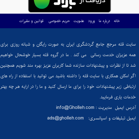
ماست
خانه
درباره ما
ورود
عضویت
حریم خصوصی
قوانین و مقررات
گوسفندی؛ گنجی
پنهان از خواص
شگفت‌انگیز!
سایت قله مرجع جامع گردشگری ایران به صورت رایگان و شبانه روزی برای
آیا
همه عزیزان خدمت رسانی می کند . ما در گروه قله بسیار خوشحال خواهیم
دوچرخه‌سواری
شد تا از نظرات و پیشنهادات سازنده شما کاربران عزیز بهره مند شویم همچنین
ثابت به اندازه
دوچرخه‌سواری
اگر امکان همکاری با سایت قله را داشته باشید می توانید با استفاده از راه های
واقعی کالری
ارتباطی زیر پیشنهادات خود را برای ما ارسال کنید و ما را در ارایه هر چه بهتر
می‌سوزاند؟
خدمات یاری فرمایید.
گنبد نمکی
آدرس ایمیل مدیریت :
info@Gholleh.com
جاشک: شگفتی
ایمیل تبلیغات و اسپانسری:
ads@gholleh.com
زمین‌شناسی
ایران در دل
طبیعت بوشهر