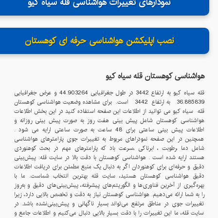
نمودارهای تغییرات هواشناسی قله سیاه کیو
نصب اپلیکشن هواشناسی حرفه ای کوهستان
هواشناسی کوهستان قله
سیاه کیو
قله
سیاه کیو
به ارتفاع
3442
در طول جغرافیایی
44.903264
و عرض جغرافیایی
36.885839
به ارتفاع
3442
است. برای مشاهده وضعیت هواشناسی کوهستان
قله
سیاه کیو
می توانید از اطلاعات این صفحه استفاده کنید در این بخش اطلاعات
هواشناسی کوهستان شامل پیش بینی هفت روز به صورت پیش بینی روزانه و
اطلاعات پیش بینی ساعتی برای 48 ساعت به صورت ساعتی ارایه می شود .
همچنین در این صفحه نمودراهای مربوط به تغییرات جوی پارامترهای هواشناسی
شامل دما ،رطوبت ، ابرناکی ،سرعت باد که پارامترهای مهم در بحث کوهنوردی
هستند ارایه شده است . هواشناسی کوهستان با دقت بالا در سایت قله: پیش‌بینی
دقیق و حرفه‌ای برای کوهنوردان اگر به دنبال یک منبع مطمئن برای دریافت اطلاعات
دقیق هواشناسی کوهستان هستید، سایت قله بهترین انتخاب شماست. ما با
بهره‌گیری از آخرین فناوری‌ها و الگوریتم‌های پیشرفته، پیش‌بینی‌های دقیق و به‌روز
را به شما ارائه می‌دهیم. هواشناسی کوهستان نیاز به دقت و تخصص بالایی دارد، زیرا
تغییرات جوی در مناطق مرتفع می‌تواند بسیار ناگهانی و پیش‌بینی‌نشده باشد. در
سایت قله، ما این تغییرات را با دقت بسیار بالایی دنبال می‌کنیم و اطلاعات جامع و