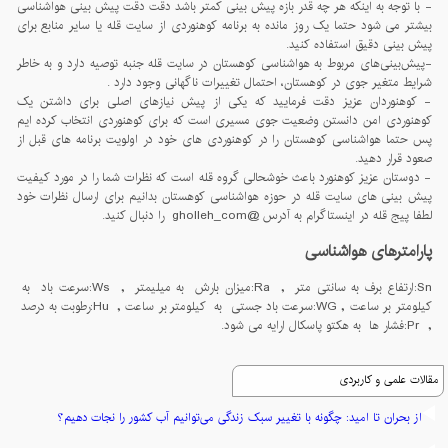
- با توجه به اینکه هر چه قدر بازه پیش بینی کمتر باشد دقت دقت پیش بینی هواشناسی
بیشتر می شود حتما یک روز مانده به برنامه کوهنوردی از سایت قله یا سایر منابع برای
پیش بینی دقیق استفاده کنید.
-پيش‌بينی‌های مربوط به هواشناسی کوهستان در سايت قله جنبه توصيه دارد و به خاطر
شرايط متغير جوی در کوهستان، احتمال تغييرات ناگهانی وجود دارد .
- کوهنوردان عزیز دقت فرمایید که یکی از پیش نیازهای اصلی برای داشتن یک
کوهنوردی امن دانستن وضعیت جوی مسیری است که برای کوهنوردی انتخاب کرده ایم
پس حتما هواشناسی کوهستان را در کوهنوردی های خود در اولویت برنامه های قبل از
صعود قرار دهید.
- دوستان عزیز کوهنورد باعث خوشحالی گروه قله است که نظرات شما را در مورد کیفیت
پیش بینی های سایت قله در حوزه هواشناسی کوهستان بدانیم برای ارسال نظرات خود
لطفا پیج قله در اینستاگرام به آدرس @gholleh_com را دنبال کنید.
پارامترهای هواشناسی
Sn:ارتفاع برف به سانتی متر , Ra:میزان بارش به میلیمتر , Ws:سرعت باد به
کیلومتر بر ساعت , WG:سرعت باد جستی به کیلومتر بر ساعت , Hu:رطوبت به درصد
, Pr:فشار ها به هکتو پاسکال ارایه می شود.
مقالات علمی و کاربردی
از بحران تا امید: چگونه با تغییر سبک زندگی می‌توانیم آب کشور را نجات دهیم؟