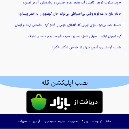
«ذوب سکوت کوه‌ها: کاهش آب یخچال‌های طبیعی و پیامدهای آن بر زمین»
حادثه تلخ در علم‌کوه؛ وقتی بی‌احتیاطی می‌تواند جان کوهنورد را به خطر بیندازد!
افسانه حسامی‌فرد، بانوی ایرانی که قله‌های جهان را فتح کرد | داستان اراده و ایمان
کوه اهوران ایلام | معرفی کامل، مسیر صعود، طبیعت و جاذبه‌های اطراف
ماست گوسفندی؛ گنجی پنهان از خواص شگفت‌انگیز!
نصب اپلیکشن قله
خانه
درباره ما
ورود
عضویت
حریم خصوصی
قوانین و مقررات