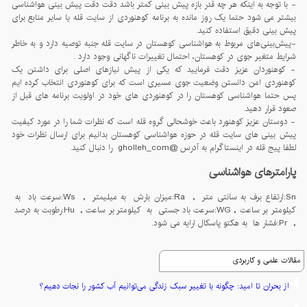
- با توجه به اینکه هر چه قدر بازه پیش بینی کمتر باشد دقت دقت پیش بینی هواشناسی
بیشتر می شود حتما یک روز مانده به برنامه کوهنوردی از سایت قله یا سایر منابع برای
پیش بینی دقیق استفاده کنید.
-پيش‌بينی‌های مربوط به هواشناسی کوهستان در سايت قله جنبه توصيه دارد و به خاطر
شرايط متغير جوی در کوهستان، احتمال تغييرات ناگهانی وجود دارد .
- کوهنوردان عزیز دقت فرمایید که یکی از پیش نیازهای اصلی برای داشتن یک
کوهنوردی امن دانستن وضعیت جوی مسیری است که برای کوهنوردی انتخاب کرده ایم
پس حتما هواشناسی کوهستان را در کوهنوردی های خود در اولویت برنامه های قبل از
صعود قرار دهید.
- دوستان عزیز کوهنورد باعث خوشحالی گروه قله است که نظرات شما را در مورد کیفیت
پیش بینی های سایت قله در حوزه هواشناسی کوهستان بدانیم برای ارسال نظرات خود
لطفا پیج قله در اینستاگرام به آدرس @gholleh_com را دنبال کنید.
پارامترهای هواشناسی
Sn:ارتفاع برف به سانتی متر , Ra:میزان بارش به میلیمتر , Ws:سرعت باد به
کیلومتر بر ساعت , WG:سرعت باد جستی به کیلومتر بر ساعت , Hu:رطوبت به درصد
, Pr:فشار ها به هکتو پاسکال ارایه می شود.
مقالات علمی و کاربردی
از بحران تا امید: چگونه با تغییر سبک زندگی می‌توانیم آب کشور را نجات دهیم؟