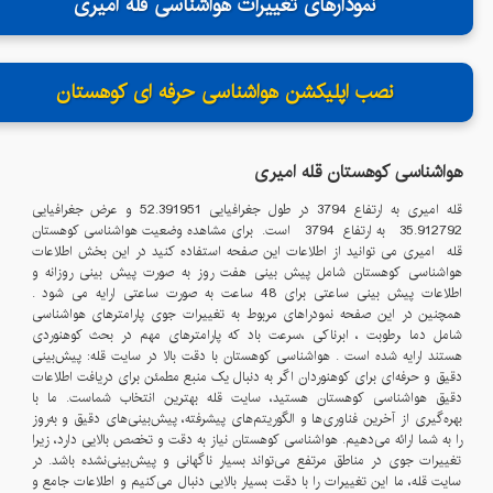
نمودارهای تغییرات هواشناسی قله امیری
نصب اپلیکشن هواشناسی حرفه ای کوهستان
هواشناسی کوهستان قله
امیری
قله
امیری
به ارتفاع
3794
در طول جغرافیایی
52.391951
و عرض جغرافیایی
35.912792
به ارتفاع
3794
است. برای مشاهده وضعیت هواشناسی کوهستان
قله
امیری
می توانید از اطلاعات این صفحه استفاده کنید در این بخش اطلاعات
هواشناسی کوهستان شامل پیش بینی هفت روز به صورت پیش بینی روزانه و
اطلاعات پیش بینی ساعتی برای 48 ساعت به صورت ساعتی ارایه می شود .
همچنین در این صفحه نمودراهای مربوط به تغییرات جوی پارامترهای هواشناسی
شامل دما ،رطوبت ، ابرناکی ،سرعت باد که پارامترهای مهم در بحث کوهنوردی
هستند ارایه شده است . هواشناسی کوهستان با دقت بالا در سایت قله: پیش‌بینی
دقیق و حرفه‌ای برای کوهنوردان اگر به دنبال یک منبع مطمئن برای دریافت اطلاعات
دقیق هواشناسی کوهستان هستید، سایت قله بهترین انتخاب شماست. ما با
بهره‌گیری از آخرین فناوری‌ها و الگوریتم‌های پیشرفته، پیش‌بینی‌های دقیق و به‌روز
را به شما ارائه می‌دهیم. هواشناسی کوهستان نیاز به دقت و تخصص بالایی دارد، زیرا
تغییرات جوی در مناطق مرتفع می‌تواند بسیار ناگهانی و پیش‌بینی‌نشده باشد. در
سایت قله، ما این تغییرات را با دقت بسیار بالایی دنبال می‌کنیم و اطلاعات جامع و