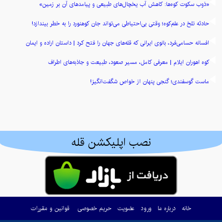
«ذوب سکوت کوه‌ها: کاهش آب یخچال‌های طبیعی و پیامدهای آن بر زمین»
حادثه تلخ در علم‌کوه؛ وقتی بی‌احتیاطی می‌تواند جان کوهنورد را به خطر بیندازد!
افسانه حسامی‌فرد، بانوی ایرانی که قله‌های جهان را فتح کرد | داستان اراده و ایمان
کوه اهوران ایلام | معرفی کامل، مسیر صعود، طبیعت و جاذبه‌های اطراف
ماست گوسفندی؛ گنجی پنهان از خواص شگفت‌انگیز!
نصب اپلیکشن قله
خانه
درباره ما
ورود
عضویت
حریم خصوصی
قوانین و مقررات