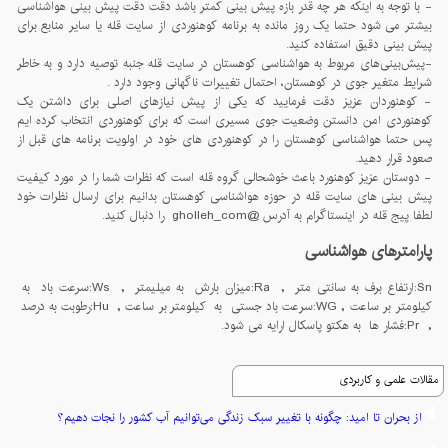
- با توجه به اینکه هر چه قدر بازه پیش بینی کمتر باشد دقت دقت پیش بینی هواشناسی
بیشتر می شود حتما یک روز مانده به برنامه کوهنوردی از سایت قله یا سایر منابع برای
پیش بینی دقیق استفاده کنید.
-پيش‌بينی‌های مربوط به هواشناسی کوهستان در سايت قله جنبه توصيه دارد و به خاطر
شرايط متغير جوی در کوهستان، احتمال تغييرات ناگهانی وجود دارد .
- کوهنوردان عزیز دقت فرمایید که یکی از پیش نیازهای اصلی برای داشتن یک
کوهنوردی امن دانستن وضعیت جوی مسیری است که برای کوهنوردی انتخاب کرده ایم
پس حتما هواشناسی کوهستان را در کوهنوردی های خود در اولویت برنامه های قبل از
صعود قرار دهید.
- دوستان عزیز کوهنورد باعث خوشحالی گروه قله است که نظرات شما را در مورد کیفیت
پیش بینی های سایت قله در حوزه هواشناسی کوهستان بدانیم برای ارسال نظرات خود
لطفا پیج قله در اینستاگرام به آدرس @gholleh_com را دنبال کنید.
پارامترهای هواشناسی
Sn:ارتفاع برف به سانتی متر , Ra:میزان بارش به میلیمتر , Ws:سرعت باد به
کیلومتر بر ساعت , WG:سرعت باد جستی به کیلومتر بر ساعت , Hu:رطوبت به درصد
, Pr:فشار ها به هکتو پاسکال ارایه می شود.
مقالات علمی و کاربردی
از بحران تا امید: چگونه با تغییر سبک زندگی می‌توانیم آب کشور را نجات دهیم؟