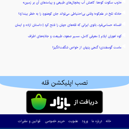
«ذوب سکوت کوه‌ها: کاهش آب یخچال‌های طبیعی و پیامدهای آن بر زمین»
حادثه تلخ در علم‌کوه؛ وقتی بی‌احتیاطی می‌تواند جان کوهنورد را به خطر بیندازد!
افسانه حسامی‌فرد، بانوی ایرانی که قله‌های جهان را فتح کرد | داستان اراده و ایمان
کوه اهوران ایلام | معرفی کامل، مسیر صعود، طبیعت و جاذبه‌های اطراف
ماست گوسفندی؛ گنجی پنهان از خواص شگفت‌انگیز!
نصب اپلیکشن قله
خانه
درباره ما
ورود
عضویت
حریم خصوصی
قوانین و مقررات