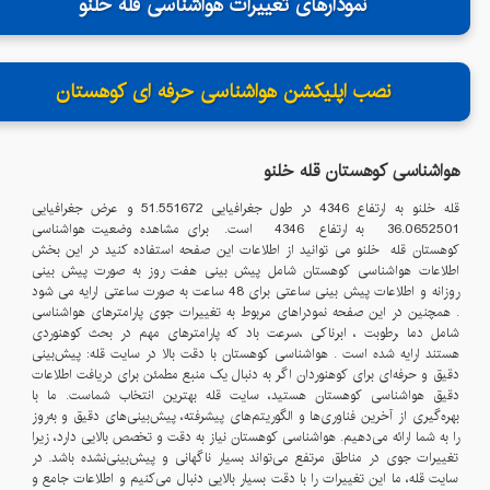
نمودارهای تغییرات هواشناسی قله خلنو
نصب اپلیکشن هواشناسی حرفه ای کوهستان
هواشناسی کوهستان قله
خلنو
قله
خلنو
به ارتفاع
4346
در طول جغرافیایی
51.551672
و عرض جغرافیایی
36.0652501
به ارتفاع
4346
است. برای مشاهده وضعیت هواشناسی
کوهستان قله
خلنو
می توانید از اطلاعات این صفحه استفاده کنید در این بخش
اطلاعات هواشناسی کوهستان شامل پیش بینی هفت روز به صورت پیش بینی
روزانه و اطلاعات پیش بینی ساعتی برای 48 ساعت به صورت ساعتی ارایه می شود
. همچنین در این صفحه نمودراهای مربوط به تغییرات جوی پارامترهای هواشناسی
شامل دما ،رطوبت ، ابرناکی ،سرعت باد که پارامترهای مهم در بحث کوهنوردی
هستند ارایه شده است . هواشناسی کوهستان با دقت بالا در سایت قله: پیش‌بینی
دقیق و حرفه‌ای برای کوهنوردان اگر به دنبال یک منبع مطمئن برای دریافت اطلاعات
دقیق هواشناسی کوهستان هستید، سایت قله بهترین انتخاب شماست. ما با
بهره‌گیری از آخرین فناوری‌ها و الگوریتم‌های پیشرفته، پیش‌بینی‌های دقیق و به‌روز
را به شما ارائه می‌دهیم. هواشناسی کوهستان نیاز به دقت و تخصص بالایی دارد، زیرا
تغییرات جوی در مناطق مرتفع می‌تواند بسیار ناگهانی و پیش‌بینی‌نشده باشد. در
سایت قله، ما این تغییرات را با دقت بسیار بالایی دنبال می‌کنیم و اطلاعات جامع و