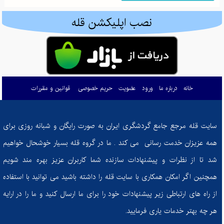
ادموند هیلاری: تسخیرکننده اورست و نماد اراده بشری
نصب اپلیکشن قله
گم شدن در طبیعت: راهنمای بقا و بازگشت ایمن در کوه و جنگل
کوله‌پشتی‌های کوهنوردی: راهنمای انتخاب هوشمندانه برای صعود به قله‌های موفقیت
چطور زندگی‌تان را تحت کنترل درآورید: معرفی کتاب "ذهن حواس جمع"
خانه
درباره ما
ورود
عضویت
حریم خصوصی
قوانین و مقررات
مرداب دیوک؛ نگینی پنهان در دل جنگل‌های سرسبز کلاردشت
چگونه غذای ما احساسات ما را شکل می‌دهد؟
سایت قله مرجع جامع گردشگری ایران به صورت رایگان و شبانه روزی برای
از تصمیم تا دستاورد: چگونه در مسیر تناسب اندام ثابت‌قدم بمانیم؟
همه عزیزان خدمت رسانی می کند . ما در گروه قله بسیار خوشحال خواهیم
کفش‌های کوهنوردی: راهنمای انتخاب بهترین همراه برای فتح قله‌ها
شد تا از نظرات و پیشنهادات سازنده شما کاربران عزیز بهره مند شویم
چرا باید به خواب راحت اهمیت بدهیم؟ عوارض خوابیدن با ناراحتی برای سلامتی شما
همچنین اگر امکان همکاری با سایت قله را داشته باشید می توانید با استفاده
چشمه‌های جادویی فریدون: نگین‌های پنهان در دل کوه‌های اصفهان
از راه های ارتباطی زیر پیشنهادات خود را برای ما ارسال کنید و ما را در ارایه
هر چه بهتر خدمات یاری فرمایید.
اسکی با اطمینان: راهنمای جامع برای مقابله با خطرات و حفظ ایمنی در پیست