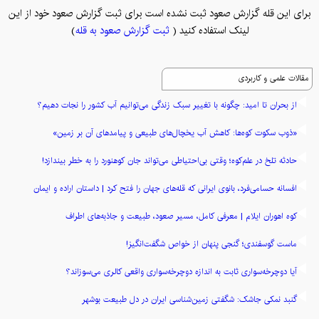
برای این قله گزارش صعود ثبت نشده است برای ثبت گزارش صعود خود از این
لینک استفاده کنید (
ثبت گزارش صعود به قله
)
مقالات علمی و کاربردی
از بحران تا امید: چگونه با تغییر سبک زندگی می‌توانیم آب کشور را نجات دهیم؟
«ذوب سکوت کوه‌ها: کاهش آب یخچال‌های طبیعی و پیامدهای آن بر زمین»
حادثه تلخ در علم‌کوه؛ وقتی بی‌احتیاطی می‌تواند جان کوهنورد را به خطر بیندازد!
افسانه حسامی‌فرد، بانوی ایرانی که قله‌های جهان را فتح کرد | داستان اراده و ایمان
کوه اهوران ایلام | معرفی کامل، مسیر صعود، طبیعت و جاذبه‌های اطراف
ماست گوسفندی؛ گنجی پنهان از خواص شگفت‌انگیز!
آیا دوچرخه‌سواری ثابت به اندازه دوچرخه‌سواری واقعی کالری می‌سوزاند؟
گنبد نمکی جاشک: شگفتی زمین‌شناسی ایران در دل طبیعت بوشهر