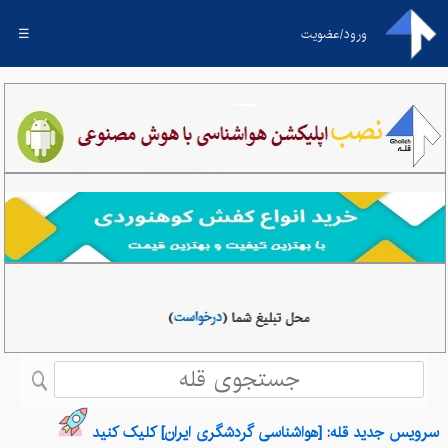
ورود/عضویت
☰
سرویس جدید قله: [هواشناسی گردشگری ایران] کلیک کنید