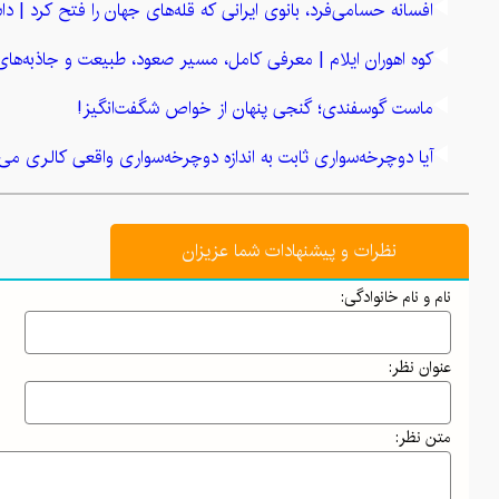
افسانه حسامی‌فرد، بانوی ایرانی که قله‌های جهان را فتح کرد | داس
کوه اهوران ایلام | معرفی کامل، مسیر صعود، طبیعت و جاذبه‌های
ماست گوسفندی؛ گنجی پنهان از خواص شگفت‌انگیز!
آیا دوچرخه‌سواری ثابت به اندازه دوچرخه‌سواری واقعی کالری می‌
گنبد نمکی جاشک: شگفتی زمین‌شناسی ایران در دل طبیعت بوش
نظرات و پیشنهادات شما عزیزان
رازهای طلایی خوشبختی: چگونه زندگی شادتر و پربارتری بسازیم؟
نام و نام خانوادگی:
راز روغن‌ها: چگونه چربی‌های سالم عضله‌سازی شما را تقویت می‌ک
"هگمتانه؛ نخستین پایتخت ایران و گنجینه‌ای از تمدن باستان"
عنوان نظر:
معرفی انواع زیراندازهای مناسب برای سفر و کمپینگ
متن نظر:
معرفی کتاب رهایی از قید و بندهای ذهنی نوشته وین دایر