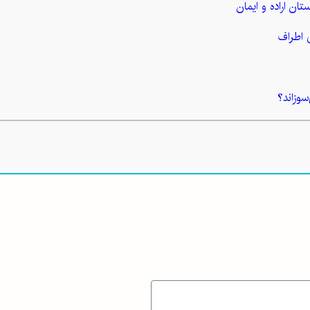
تان اراده و ایمان
 اطراف
سوزاند؟
هر
نند؟