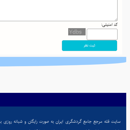
معرفی کتاب "به سوی کامیابی" اثر آنتونی رابینز
نیش پنهان طبیعت: کنه‌ها و خطرات آن‌ها برای طبیعت‌گردان و کو
کد امنیتی:
چگونه با تمرینات ساده و مؤثر شکم افتاده خود را به فرم ایده‌آل ب
فواید و خطرات مغز گوساله برای سلامتی: گنجینه‌ای از مواد مغ
والدین هلیکوپتری و اثرات آن بر رشد خودمختاری
جذاب‌ترین مقاصد پاییزی ایران: از جادوی جنگل‌های شمال تا آر
پاییز در کوهستان: راهنمای کامل برای آمادگی و تجهیزات ضروری
ادموند هیلاری: تسخیرکننده اورست و نماد اراده بشری
گم شدن در طبیعت: راهنمای بقا و بازگشت ایمن در کوه و جنگل
کوله‌پشتی‌های کوهنوردی: راهنمای انتخاب هوشمندانه برای صعود 
سایت قله مرجع جامع گردشگری ایران به صورت رایگان و شبانه روزی ب
چطور زندگی‌تان را تحت کنترل درآورید: معرفی کتاب "ذهن حو