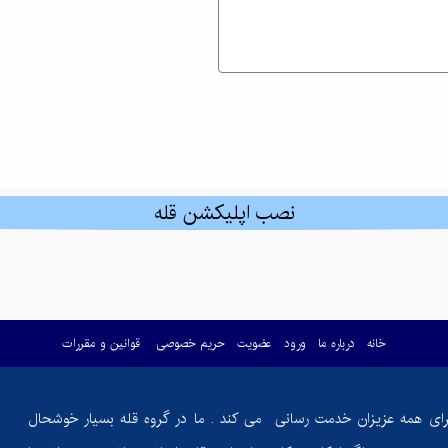
هنوردان
رسانیم؟
ذی یا خطری پنهان؟
نصب اپلیکشن قله
امش کویرهای بکر
 کوهنوردی
خانه
درباره ما
ورود
عضویت
حریم خصوصی
قوانین و مقررات
به قله‌های موفقیت
رای همه عزیزان خدمت رسانی می کند . ما در گروه قله بسیار خوشحال
اس جمع"