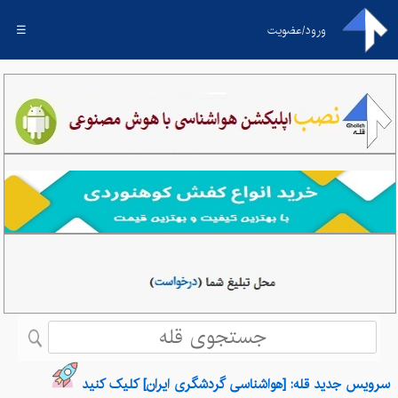
ورود/عضویت
☰
سرویس جدید قله: [هواشناسی گردشگری ایران] کلیک کنید