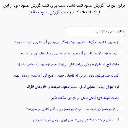
برای این قله گزارش صعود ثبت نشده است برای ثبت گزارش صعود خود از این
لینک استفاده کنید (
ثبت گزارش صعود به قله
)
مقالات علمی و کاربردی
از بحران تا امید: چگونه با تغییر سبک زندگی می‌توانیم آب کشور را نجات دهیم؟
«ذوب سکوت کوه‌ها: کاهش آب یخچال‌های طبیعی و پیامدهای آن بر زمین»
حادثه تلخ در علم‌کوه؛ وقتی بی‌احتیاطی می‌تواند جان کوهنورد را به خطر بیندازد!
افسانه حسامی‌فرد، بانوی ایرانی که قله‌های جهان را فتح کرد | داستان اراده و ایمان
کوه اهوران ایلام | معرفی کامل، مسیر صعود، طبیعت و جاذبه‌های اطراف
ماست گوسفندی؛ گنجی پنهان از خواص شگفت‌انگیز!
آیا دوچرخه‌سواری ثابت به اندازه دوچرخه‌سواری واقعی کالری می‌سوزاند؟
گنبد نمکی جاشک: شگفتی زمین‌شناسی ایران در دل طبیعت بوشهر