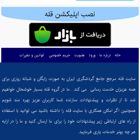
ادموند هیلاری: تسخیرکننده اورست و نماد اراده بشری
نصب اپلیکشن قله
گم شدن در طبیعت: راهنمای بقا و بازگشت ایمن در کوه و جنگل
کوله‌پشتی‌های کوهنوردی: راهنمای انتخاب هوشمندانه برای صعود به قله‌های موفقیت
چطور زندگی‌تان را تحت کنترل درآورید: معرفی کتاب "ذهن حواس جمع"
خانه
درباره ما
ورود
عضویت
حریم خصوصی
قوانین و مقررات
مرداب دیوک؛ نگینی پنهان در دل جنگل‌های سرسبز کلاردشت
چگونه غذای ما احساسات ما را شکل می‌دهد؟
سایت قله مرجع جامع گردشگری ایران به صورت رایگان و شبانه روزی برای
از تصمیم تا دستاورد: چگونه در مسیر تناسب اندام ثابت‌قدم بمانیم؟
همه عزیزان خدمت رسانی می کند . ما در گروه قله بسیار خوشحال خواهیم
کفش‌های کوهنوردی: راهنمای انتخاب بهترین همراه برای فتح قله‌ها
شد تا از نظرات و پیشنهادات سازنده شما کاربران عزیز بهره مند شویم
چرا باید به خواب راحت اهمیت بدهیم؟ عوارض خوابیدن با ناراحتی برای سلامتی شما
همچنین اگر امکان همکاری با سایت قله را داشته باشید می توانید با استفاده
چشمه‌های جادویی فریدون: نگین‌های پنهان در دل کوه‌های اصفهان
از راه های ارتباطی زیر پیشنهادات خود را برای ما ارسال کنید و ما را در ارایه
هر چه بهتر خدمات یاری فرمایید.
اسکی با اطمینان: راهنمای جامع برای مقابله با خطرات و حفظ ایمنی در پیست