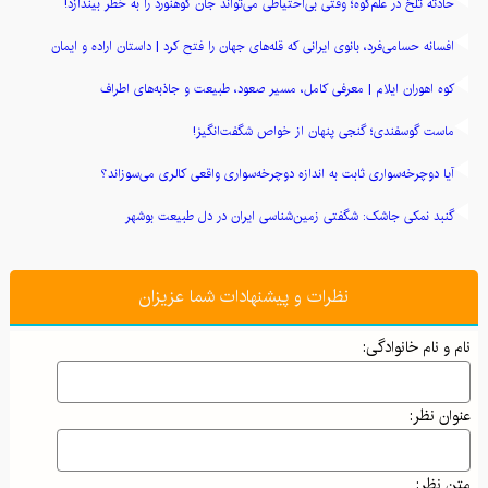
حادثه تلخ در علم‌کوه؛ وقتی بی‌احتیاطی می‌تواند جان کوهنورد را به خطر بیندازد!
افسانه حسامی‌فرد، بانوی ایرانی که قله‌های جهان را فتح کرد | داستان اراده و ایمان
کوه اهوران ایلام | معرفی کامل، مسیر صعود، طبیعت و جاذبه‌های اطراف
ماست گوسفندی؛ گنجی پنهان از خواص شگفت‌انگیز!
آیا دوچرخه‌سواری ثابت به اندازه دوچرخه‌سواری واقعی کالری می‌سوزاند؟
گنبد نمکی جاشک: شگفتی زمین‌شناسی ایران در دل طبیعت بوشهر
رازهای طلایی خوشبختی: چگونه زندگی شادتر و پربارتری بسازیم؟
نظرات و پیشنهادات شما عزیزان
راز روغن‌ها: چگونه چربی‌های سالم عضله‌سازی شما را تقویت می‌کنند؟
"هگمتانه؛ نخستین پایتخت ایران و گنجینه‌ای از تمدن باستان"
نام و نام خانوادگی:
معرفی انواع زیراندازهای مناسب برای سفر و کمپینگ
عنوان نظر:
معرفی کتاب رهایی از قید و بندهای ذهنی نوشته وین دایر
معرفی کتاب "به سوی کامیابی" اثر آنتونی رابینز
متن نظر: