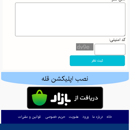
نیش پنهان طبیعت: کنه‌ها و خطرات آن‌ها برای طبیعت‌گردان و کوهنوردان
چگونه با تمرینات ساده و مؤثر شکم افتاده خود را به فرم ایده‌آل برسانیم؟
فواید و خطرات مغز گوساله برای سلامتی: گنجینه‌ای از مواد مغذی یا خطری پنهان؟
کد امنیتی:
والدین هلیکوپتری و اثرات آن بر رشد خودمختاری
جذاب‌ترین مقاصد پاییزی ایران: از جادوی جنگل‌های شمال تا آرامش کویرهای بکر
پاییز در کوهستان: راهنمای کامل برای آمادگی و تجهیزات ضروری کوهنوردی
ادموند هیلاری: تسخیرکننده اورست و نماد اراده بشری
نصب اپلیکشن قله
گم شدن در طبیعت: راهنمای بقا و بازگشت ایمن در کوه و جنگل
کوله‌پشتی‌های کوهنوردی: راهنمای انتخاب هوشمندانه برای صعود به قله‌های موفقیت
چطور زندگی‌تان را تحت کنترل درآورید: معرفی کتاب "ذهن حواس جمع"
خانه
درباره ما
ورود
عضویت
حریم خصوصی
قوانین و مقررات
مرداب دیوک؛ نگینی پنهان در دل جنگل‌های سرسبز کلاردشت