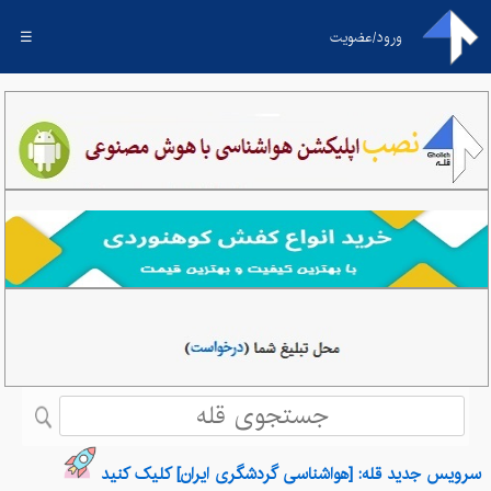
ورود/عضویت
☰
سرویس جدید قله: [هواشناسی گردشگری ایران] کلیک کنید