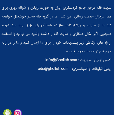
چگونه غذای ما احساسات ما را شکل می‌دهد؟
سایت قله مرجع جامع گردشگری ایران به صورت رایگان و شبانه روزی برای
از تصمیم تا دستاورد: چگونه در مسیر تناسب اندام ثابت‌قدم بمانیم؟
همه عزیزان خدمت رسانی می کند . ما در گروه قله بسیار خوشحال خواهیم
کفش‌های کوهنوردی: راهنمای انتخاب بهترین همراه برای فتح قله‌ها
شد تا از نظرات و پیشنهادات سازنده شما کاربران عزیز بهره مند شویم
چرا باید به خواب راحت اهمیت بدهیم؟ عوارض خوابیدن با ناراحتی برای سلامتی شما
همچنین اگر امکان همکاری با سایت قله را داشته باشید می توانید با استفاده
چشمه‌های جادویی فریدون: نگین‌های پنهان در دل کوه‌های اصفهان
از راه های ارتباطی زیر پیشنهادات خود را برای ما ارسال کنید و ما را در ارایه
هر چه بهتر خدمات یاری فرمایید.
اسکی با اطمینان: راهنمای جامع برای مقابله با خطرات و حفظ ایمنی در پیست
آدرس ایمیل مدیریت :
info@Gholleh.com
معرفی کتاب چگونه با هر کسی صحبت کنیم
ایمیل تبلیغات و اسپانسری:
ads@gholleh.com
رازهای کش لوپ: ابزار کوچک، نتایج بزرگ برای ورزش و تناسب اندام
لنگرود: کشف جاذبه‌های پنهان در دل گیلان
از کوه‌ها تا کمد: راهکارهایی برای افزایش طول عمر لباس‌های کوهنوردی
حکایت بخت بیدار
قدرت پروتئین: نگاهی به خواص شگفت‌انگیز گوشت گوساله برای سلامتی