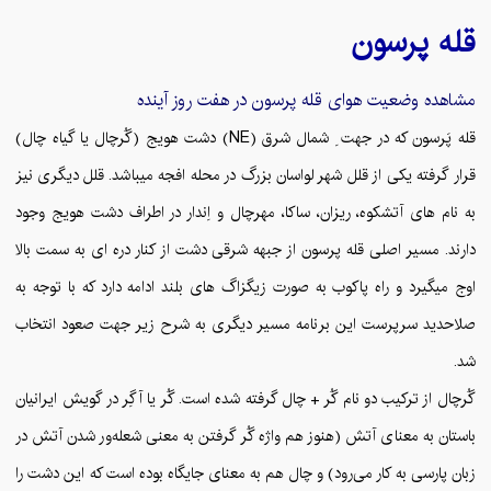
قله
پرسون
مشاهده وضعیت هوای قله
پرسون
در هفت روز آینده
قله پَرسون که در جهت ِ شمال شرق (NE) دشت هویج (گُرچال یا گیاه چال)
قرار گرفته یکی از قلل شهر لواسان بزرگ در محله افجه می‎باشد. قلل دیگری نیز
به نام های آتشکوه، ریزان، ساکا، مهرچال و اِندار در اطراف دشت هویج وجود
دارند. مسیر اصلی قله پرسون از جبهه شرقی دشت از کنار دره ای به سمت بالا
اوج میگیرد و راه پاکوب به صورت زیگزاگ های بلند ادامه دارد که با توجه به
صلاحدید سرپرست این برنامه مسیر دیگری به شرح زیر جهت صعود انتخاب
شد.
گُرچال از ترکیب دو نام گُر + چال گرفته شده است. گُر یا آگِر در گویش ایرانیان
باستان به معنای آتش (هنوز هم واژه گُر گرفتن به معنی شعله‌ور شدن آتش در
زبان پارسی به کار می‌رود) و چال هم به معنای جایگاه بوده است که این دشت را