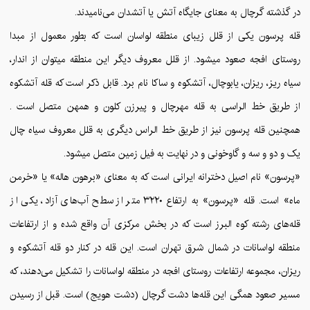
در گذشته گرچال به معنای جایگاه آتش یا آتشدان می‌نامیدند.
قله پرسون یکی از قلل زیبای منطقه لواسان است که بطور معمول از مبدا
روستای افجه صعود میشود. از قلل معروف دیگر این منطقه میتوان از اندار،
سیاه ریز، ریزان، یابوچال، آتشکوه و ساکا نام برد. قابل ذکر است که قله آتشکوه
از طریق خط الراسی به قله مهرچال و پیرزن کلون و همهن متصل است .
همچنین قله پرسون نیز از طریق خط الراس دیگری به قلل معروف سیاه چال
یک و دو و سه و گاوخونی و در نهایت به فیل زمین متصل میشود.
«پرسون» نام اصیل دخترانه ایرانی است که به معنای «برهون هاله» یا «خرمن
ماه» است. قله «پرسون» به ارتفاع ۳۲۲۰ متر از سطح آب‌های آزاد، یکی از
قله‌های رشته کوه البرز است که در بخش مرکزی آن واقع شده و از ارتفاعات
منطقه لواسانات در شمال شرق تهران است. این قله در کنار دو قله آتشکوه و
ریزان، مجموعه ارتفاعات روستای افجه در منطقه لواسانات را تشکیل می‌دهند، که
مسیر صعود همگی این قله‌ها دشت گرچال (دشت هویج) است. قبل از رسیدن