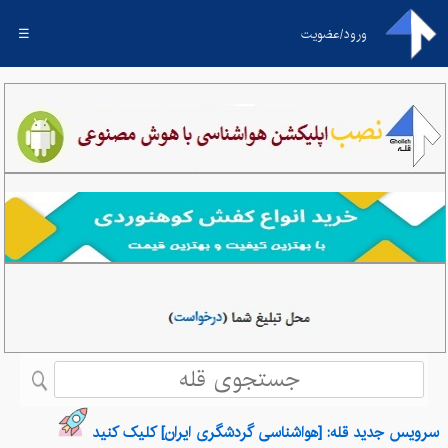
ورود/عضویت
☰
سرویس جدید قله: [هواشناسی گردشگری ایران] کلیک کنید