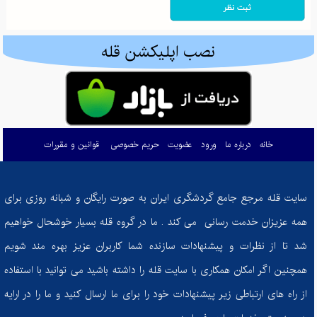
پاییز در کوهستان: راهنمای کامل برای آمادگی و تجهیزات ضروری کوهنوردی
ادموند هیلاری: تسخیرکننده اورست و نماد اراده بشری
نصب اپلیکشن قله
گم شدن در طبیعت: راهنمای بقا و بازگشت ایمن در کوه و جنگل
کوله‌پشتی‌های کوهنوردی: راهنمای انتخاب هوشمندانه برای صعود به قله‌های موفقیت
چطور زندگی‌تان را تحت کنترل درآورید: معرفی کتاب "ذهن حواس جمع"
خانه
درباره ما
ورود
عضویت
حریم خصوصی
قوانین و مقررات
مرداب دیوک؛ نگینی پنهان در دل جنگل‌های سرسبز کلاردشت
چگونه غذای ما احساسات ما را شکل می‌دهد؟
سایت قله مرجع جامع گردشگری ایران به صورت رایگان و شبانه روزی برای
از تصمیم تا دستاورد: چگونه در مسیر تناسب اندام ثابت‌قدم بمانیم؟
همه عزیزان خدمت رسانی می کند . ما در گروه قله بسیار خوشحال خواهیم
کفش‌های کوهنوردی: راهنمای انتخاب بهترین همراه برای فتح قله‌ها
شد تا از نظرات و پیشنهادات سازنده شما کاربران عزیز بهره مند شویم
چرا باید به خواب راحت اهمیت بدهیم؟ عوارض خوابیدن با ناراحتی برای سلامتی شما
همچنین اگر امکان همکاری با سایت قله را داشته باشید می توانید با استفاده
چشمه‌های جادویی فریدون: نگین‌های پنهان در دل کوه‌های اصفهان
از راه های ارتباطی زیر پیشنهادات خود را برای ما ارسال کنید و ما را در ارایه