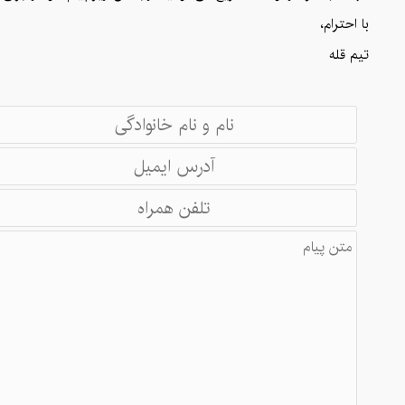
با احترام،
تیم قله