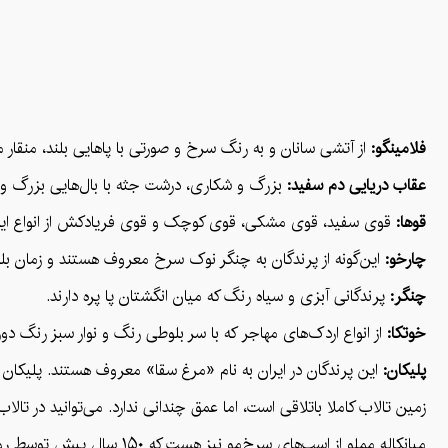
فلامینگو:
از آتشی سانان و به رنگ سرخ و صورتی با پاهایی بلند، منقار م
عقاب دریایی دم سفید:
بزرگ و شکاری، درشت جثه با بال‌هایی بزرگ و د
قوها:
قوی سفید، قوی مشکی، قوی کوچک و قوی فریادکش از انواع این
چارخو:
این‌گونه از پرندگان به چنگر نوک سرخ معروف هستند و زمان بلن
چنگر:
پرندگانی آبزی و سیاه رنگ که میان انگشتان پا پره دارند.
خوتکا:
از انواع اردک‌های مهاجر که با سر بلوطی رنگ و نوار سبز رنگ د
پلیکان:
این پرندگان در ایران به نام «مرغ سقا» معروف هستند. پلیکان 
زمین تالاب کاملا باتلاقی است، اما عمق چندانی ندارد. می‌توانید در تال
میانکاله مملو از اسب‌های سرخ‌مو نیز هست که ۱۵۰ سال پیش توسط روس‌ها به این منطقه آمده‌اند.