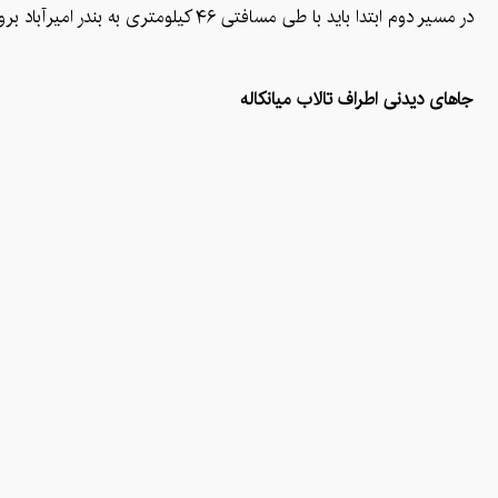
در مسیر دوم ابتدا باید با طی مسافتی ۴۶ کیلومتری به بندر امیرآباد بروید و از آنجا به‌سمت تالاب میانکاله در جهت شرق حرکت کنید، پس از طی پنج کیلومتر، محدوده پناهگاه حیات وحش آغاز می‌شود، اما تا تالاب راه بیشتری است.
جاهای دیدنی اطراف تالاب میانکاله