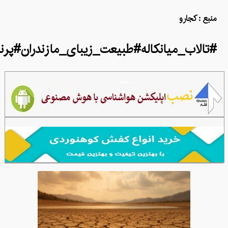
منبع : کجارو
#تالاب_میانکاله#طبیعت_زیبای_مازندران#پ