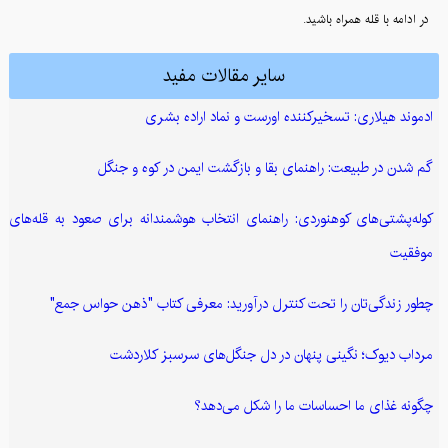
در ادامه با قله همراه باشید.
سایر مقالات مفید
ادموند هیلاری: تسخیرکننده اورست و نماد اراده بشری
گم شدن در طبیعت: راهنمای بقا و بازگشت ایمن در کوه و جنگل
کوله‌پشتی‌های کوهنوردی: راهنمای انتخاب هوشمندانه برای صعود به قله‌های
موفقیت
چطور زندگی‌تان را تحت کنترل درآورید: معرفی کتاب "ذهن حواس جمع"
مرداب دیوک؛ نگینی پنهان در دل جنگل‌های سرسبز کلاردشت
چگونه غذای ما احساسات ما را شکل می‌دهد؟