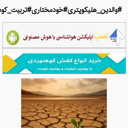
#والدین_هلیکوپتری#خودمختاری#تربیت_کو