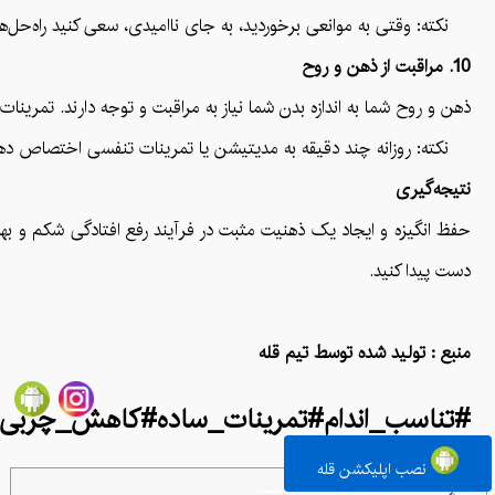
نکته: وقتی به موانعی برخوردید، به جای ناامیدی، سعی کنید راه‌حل‌هایی
10. مراقبت از ذهن و روح
ذهن و روح شما به اندازه بدن شما نیاز به مراقبت و توجه دارند. تمرین
نکته: روزانه چند دقیقه به مدیتیشن یا تمرینات تنفسی اختصاص دهید ت
نتیجه‌گیری
حفظ انگیزه و ایجاد یک ذهنیت مثبت در فرآیند رفع افتادگی شکم و بهبو
دست پیدا کنید.
منبع : تولید شده توسط تیم قله
#تناسب_اندام#تمرینات_ساده#کاهش_چربی_
نصب اپلیکشن قله