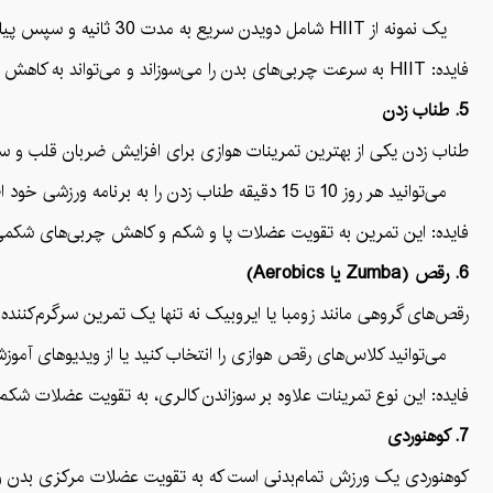
یک نمونه از HIIT شامل دویدن سریع به مدت 30 ثانیه و سپس پیاده‌روی آرام به مدت 1 دقیقه، تکرار این چرخه به مدت 15-20 دقیقه است.
فایده: HIIT به سرعت چربی‌های بدن را می‌سوزاند و می‌تواند به کاهش چربی‌های ناحیه شکم کمک کند.
5. طناب زدن
طناب زدن یکی از بهترین تمرینات هوازی برای افزایش ضربان قلب و س
می‌توانید هر روز 10 تا 15 دقیقه طناب زدن را به برنامه ورزشی خود اضافه کنید.
فایده: این تمرین به تقویت عضلات پا و شکم و کاهش چربی‌های شکمی
6. رقص (Zumba یا Aerobics)
رقص‌های گروهی مانند زومبا یا ایروبیک نه تنها یک تمرین سرگرم‌کننده 
می‌توانید کلاس‌های رقص هوازی را انتخاب کنید یا از ویدیوهای آموزشی
فایده: این نوع تمرینات علاوه بر سوزاندن کالری، به تقویت عضلات شک
7. کوهنوردی
کوهنوردی یک ورزش تمام‌بدنی است که به تقویت عضلات مرکزی بدن و