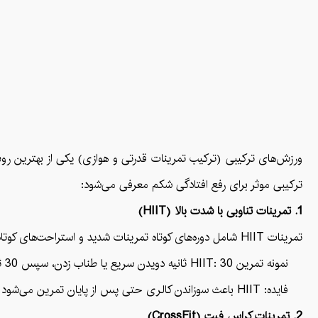
ورزش‌های ترکیبی (ترکیب تمرینات قدرتی و هوازی) یکی از بهترین رو
ترکیبی موثر برای رفع افتادگی شکم معرفی می‌شود:
1. تمرینات تناوبی با شدت بالا (HIIT)
تمرینات HIIT شامل دوره‌های کوتاه تمرینات شدید و استراحت‌های کوتاه است. این نوع تمرینات باعث سوزاندن چربی و کالری بیشتری در مدت زمان کوتاه‌تر می‌شوند و در عین حال عضلات شکم و بدن را تقویت می‌کنند.
نمونه تمرین HIIT: 30 ثانیه دویدن سریع یا طناب زدن، سپس 30 ثانیه استراحت. این چرخه را 10 تا 15 دقیقه تکرار کنید.
فایده: HIIT باعث سوزاندن کالری حتی پس از پایان تمرین می‌شود و به تقویت عضلات شکم و رفع افتادگی آن کمک می‌کند.
2. تمرینات کراس فیت (CrossFit)