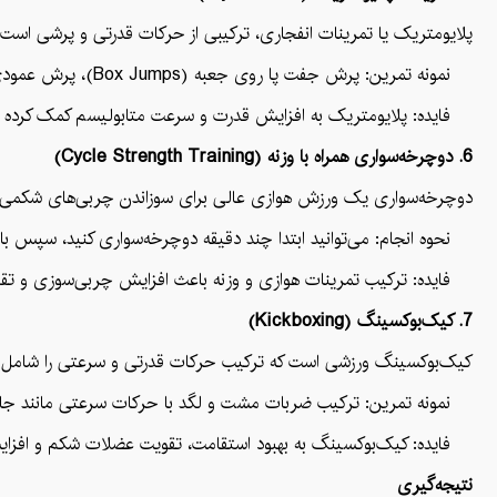
پلایومتریک یا تمرینات انفجاری، ترکیبی از حرکات قدرتی و پرشی است ک
نمونه تمرین: پرش جفت پا روی جعبه (Box Jumps)، پرش عمودی با بالا بردن زانوها (Jumping Knee Tucks).
فایده: پلایومتریک به افزایش قدرت و سرعت متابولیسم کمک کرده و
6. دوچرخه‌سواری همراه با وزنه (Cycle Strength Training)
دوچرخه‌سواری یک ورزش هوازی عالی برای سوزاندن چربی‌های شکمی است،
نحوه انجام: می‌توانید ابتدا چند دقیقه دوچرخه‌سواری کنید، سپس با 
فایده: ترکیب تمرینات هوازی و وزنه باعث افزایش چربی‌سوزی و تق
7. کیک‌بوکسینگ (Kickboxing)
کیک‌بوکسینگ ورزشی است که ترکیب حرکات قدرتی و سرعتی را شامل می
نمونه تمرین: ترکیب ضربات مشت و لگد با حرکات سرعتی مانند جاب
فایده: کیک‌بوکسینگ به بهبود استقامت، تقویت عضلات شکم و افزای
نتیجه‌گیری