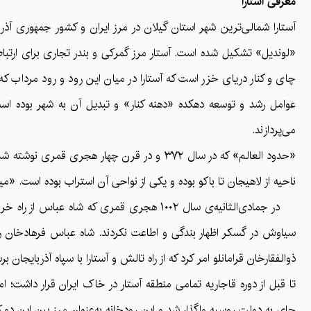
معرفی آستارا
آستارا شمالی‌ترین شهر استان گیلان در مرز ایران و کشور جمهوری آذرب
«لوندیل» تشکیل شده است. آستار مرز گمرکی و بندر تجاری برای ارتباط
چای و کنار دریای خزر است که آستارا در میان این رود و رود مرداب که
عوامل رشد و توسعه دهکده‌ «دهنه کنار» و تبدیل آن به شهر بوده است.
می‌پردازند.
«حدود العالم» که در سال ۳۷۲ و در قرن چهار ه
ناحیه از لاهیجان تا باکو بوده و یکی از نواحی آن استراب بوده است. «میرخواند» از تاریخ نویسان قرن ۹ هجری قمری در
در جمادی‌الثانیه‌ی سال ۱۰۰۲ هجری قمری که 
سیاوش در گسکر اظهار بندگی و اطاعت نکردند. شاه عباس فرهادخان روملو
ذوالفقارخان قرامانلو امر کرد که از راه تالش و آستارا با سپاه آذربایجان ب
چای به دولت روسیه واگذار شد و این رودخانه به‌عنوان مرز بین این دو 