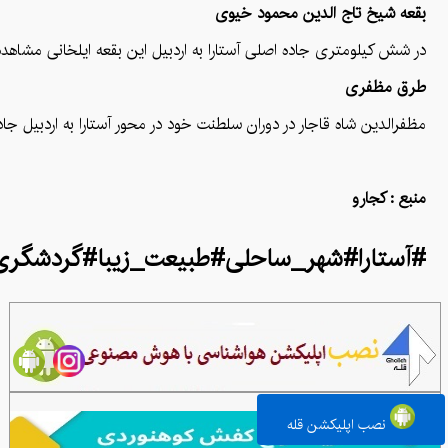
بقعه شیخ تاج‌ الدین محمود خیوی
در شش کیلومتری جاده‌ اصلی آستارا به اردبیل این بقعه ایلخانی مشاهده
طرق مظفری
مظفرالدین شاه قاجار در دوران سلطنت خود در محور آستارا به اردبیل 
منبع : کجارو
#آستارا#شهر_ساحلی#طبیعت_زیبا#گردشگری_
نصب اپلیکشن قله