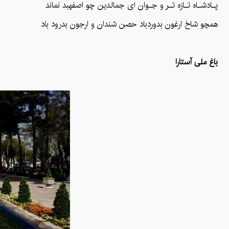
پـادشـاه تـازه تـر و جـوان ای جمالدین چو اصفهبد نماند
همچو شاخ ارغون بدوردباد حصن شندان و ارجون بدرود باد
باغ ملی آستارا