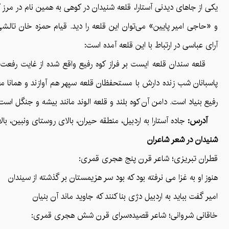
یکی از جاهای دیدنی آستارا، قلعه‌ شنیدان در کوهی به همین نام در مرز ک
و «حاجی امیر پایین» می‌توان این قلعه را دید. قیام حمزه خان تالش
آرای عباسی در ارتباط با این قلعه آمده است:
قلعه سندان قلعه ایست بر فراز کوه رفیع واقع شده از غایت رفعت
پاسبانان شب زنده دارش با مستحفظان قلعه سپهر هم آوازند و همانا
رفیع بنیاد است. دامن آن کوه بلند و قلعه الوند مانند بیشه و جنگل است 
آدرس:
جاده آستارا به اردبیل، منطقه حیران، بالای روستای ونبین، بال
شنیدان در شعر شاعران
قطران تبریزی؛ شاعر قرن پنج هجری قمری:
هنوز او به غزا می نرفته بود که بود سر هزیمستان بر گذشته از سیندان
امیر گفت بباید به اردبیل دژی بنا کنند که جاوید ماند آن بنیان
خاقانی شروانی؛ شاعر قصیده‌سرای قرن شش هجری قمری: