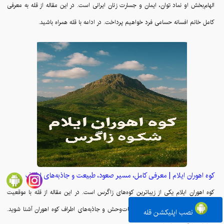
الهام‌بخش او نماد توان، ایمان و جسارت زنان ایرانی است. در این مقاله از قله به معرفی
کامل خانم افسانه حسامی فرد خواهیم پرداخت. در ادامه با قله همراه باشید.
کوه اهوران ایلام | معرفی کامل، مسیر صعود، طبیعت و جاذبه‌های اطراف
کوه اهوران ایلام یکی از زیباترین کوه‌های زاگرس است. در این مقاله از قله با موقعیت
جغرافیایی، مسیر صعود، طبیعت، حیات‌وحش و جاذبه‌های اطراف کوه اهوران آشنا شوید.
نصب اپلیکشن قله