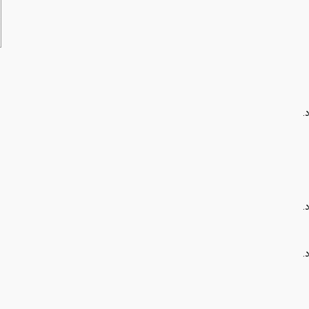
.
.
.