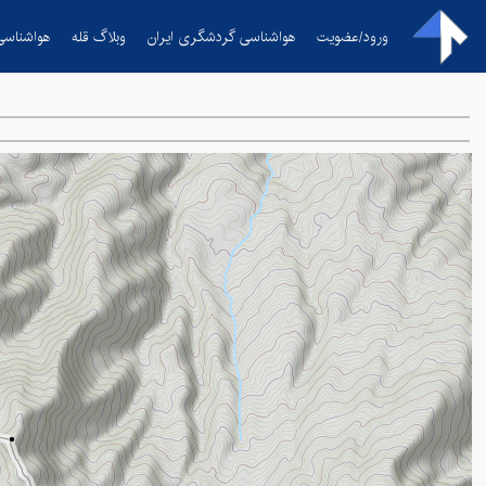
ورود/عضویت
هواشناسی گردشگری ایران
وبلاگ قله
هواشناسی