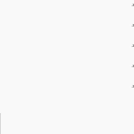
.
.
.
.
.