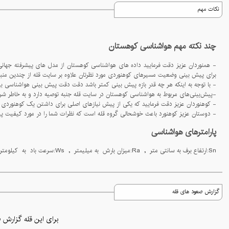
نکات مهم
چند نکته مهم هواشناسی کوهستان
برای پیش بینی وضعیت مسیرهای کوهنوردی مورد نظرتان علاوه بر سایت قله از چندین منبع معتبر برای بررسی وضعیت قله ها استفاده کنید
- با توجه به اینکه هر چه قدر بازه پیش بینی کمتر باشد دقت دقت پیش بینی هواشناسی بیشتر می شود حتما یک روز مانده به برنامه کوهنوردی از سایت قله یا سایر منابع برای پیش بینی دقیق است
-پيش‌بينی‌های مربوط به هواشناسی کوهستان در سايت قله جنبه توصيه دارد و به خاطر شرايط متغير جوی در کوهستان، احتمال تغييرات ناگهانی وجود 
- کوهنوردان عزیز دقت فرمایید که یکی از پیش نیازهای اصلی برای داشتن یک کوهنوردی امن دانستن وضعیت جوی مسیری است که برای کوهنوردی انتخاب کرده ایم پس حتما هواشناسی کوهستان را در کوهنوردی های خود در اولویت برنامه های قبل از صعو
- دوستان عزیز کوهنورد باعث خوشحالی گروه قله است که نظرات شما را در مورد کیفیت پیش بینی های سایت قله در حوزه هواشناسی کوهستان بدانیم برای ارسال نظرات خود لطفا پیج قله در اینستاگرام به آدرس @gholleh_com را د
پارامترهای هواشناسی
Sn:ارتفاع برف به سانتی متر , Ra:میزان بارش به میلیمتر , Ws:سرعت باد به کیلومتر بر ساعت , WG:سرعت باد جستی به کیلومتر بر ساعت , Hu:رطوبت به درصد , Pr:فشار ها به هکتو پاسکال ارایه می شود.
گزارش صعود های قله
برای این قله گزارش ص