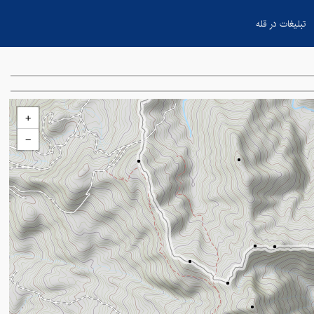
تبلیغات در قله
+
−