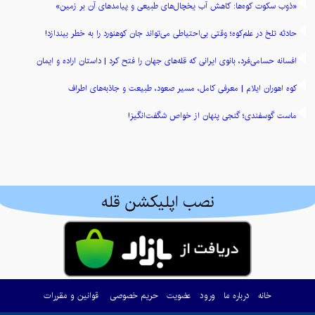
«ذوب سکوت کوه‌ها: کاهش آب یخچال‌های طبیعی و پیامدهای آن بر زمین»
حادثه تلخ در علم‌کوه؛ وقتی بی‌احتیاطی می‌تواند جان کوهنورد را به خطر بیندازد!
افسانه حسامی‌فرد، بانوی ایرانی که قله‌های جهان را فتح کرد | داستان اراده و ایمان
کوه اهوران ایلام | معرفی کامل، مسیر صعود، طبیعت و جاذبه‌های اطراف
ماست گوسفندی؛ گنجی پنهان از خواص شگفت‌انگیز!
نصب اپلیکشن قله
خانه
درباره ما
ورود
عضویت
حریم خصوصی
قوانین و مقررات