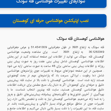
نمودارهای تغییرات هواشناسی قله سوتک
نصب اپلیکشن هواشناسی حرفه ای کوهستان
هواشناسی کوهستان قله
سوتک
قله
سوتک
به ارتفاع
3931
در طول جغرافیایی
51.4541309
و عرض جغرافیایی
36.1283349
به ارتفاع
3931
است. برای مشاهده وضعیت هواشناسی
کوهستان قله
سوتک
می توانید از اطلاعات این صفحه استفاده کنید در این بخش
اطلاعات هواشناسی کوهستان شامل پیش بینی هفت روز به صورت پیش بینی
روزانه و اطلاعات پیش بینی ساعتی برای 48 ساعت به صورت ساعتی ارایه می شود
. همچنین در این صفحه نمودراهای مربوط به تغییرات جوی پارامترهای هواشناسی
شامل دما ،رطوبت ، ابرناکی ،سرعت باد که پارامترهای مهم در بحث کوهنوردی
هستند ارایه شده است . هواشناسی کوهستان با دقت بالا در سایت قله: پیش‌بینی
دقیق و حرفه‌ای برای کوهنوردان اگر به دنبال یک منبع مطمئن برای دریافت اطلاعات
دقیق هواشناسی کوهستان هستید، سایت قله بهترین انتخاب شماست. ما با
بهره‌گیری از آخرین فناوری‌ها و الگوریتم‌های پیشرفته، پیش‌بینی‌های دقیق و به‌روز
را به شما ارائه می‌دهیم. هواشناسی کوهستان نیاز به دقت و تخصص بالایی دارد، زیرا
تغییرات جوی در مناطق مرتفع می‌تواند بسیار ناگهانی و پیش‌بینی‌نشده باشد. در
سایت قله، ما این تغییرات را با دقت بسیار بالایی دنبال می‌کنیم و اطلاعات جامع و