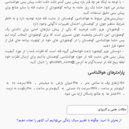
- با توجه به اینکه هر چه قدر بازه پیش بینی کمتر باشد دقت دقت پیش بینی هواشناسی
بیشتر می شود حتما یک روز مانده به برنامه کوهنوردی از سایت قله یا سایر منابع برای
پیش بینی دقیق استفاده کنید.
-پيش‌بينی‌های مربوط به هواشناسی کوهستان در سايت قله جنبه توصيه دارد و به خاطر
شرايط متغير جوی در کوهستان، احتمال تغييرات ناگهانی وجود دارد .
- کوهنوردان عزیز دقت فرمایید که یکی از پیش نیازهای اصلی برای داشتن یک
کوهنوردی امن دانستن وضعیت جوی مسیری است که برای کوهنوردی انتخاب کرده ایم
پس حتما هواشناسی کوهستان را در کوهنوردی های خود در اولویت برنامه های قبل از
صعود قرار دهید.
- دوستان عزیز کوهنورد باعث خوشحالی گروه قله است که نظرات شما را در مورد کیفیت
پیش بینی های سایت قله در حوزه هواشناسی کوهستان بدانیم برای ارسال نظرات خود
لطفا پیج قله در اینستاگرام به آدرس @gholleh_com را دنبال کنید.
پارامترهای هواشناسی
Sn:ارتفاع برف به سانتی متر , Ra:میزان بارش به میلیمتر , Ws:سرعت باد به
کیلومتر بر ساعت , WG:سرعت باد جستی به کیلومتر بر ساعت , Hu:رطوبت به درصد
, Pr:فشار ها به هکتو پاسکال ارایه می شود.
مقالات علمی و کاربردی
از بحران تا امید: چگونه با تغییر سبک زندگی می‌توانیم آب کشور را نجات دهیم؟