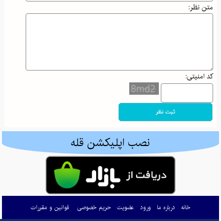
معرفی کتاب "به سوی کامیابی" اثر آنتونی رابینز
متن نظر:
نیش پنهان طبیعت: کنه‌ها و خطرات آن‌ها برای طبیعت‌گردان و کوهنوردان
چگونه با تمرینات ساده و مؤثر شکم افتاده خود را به فرم ایده‌آل برسانیم؟
فواید و خطرات مغز گوساله برای سلامتی: گنجینه‌ای از مواد مغذی یا خطری پنهان؟
کد امنیتی:
والدین هلیکوپتری و اثرات آن بر رشد خودمختاری
جذاب‌ترین مقاصد پاییزی ایران: از جادوی جنگل‌های شمال تا آرامش کویرهای بکر
پاییز در کوهستان: راهنمای کامل برای آمادگی و تجهیزات ضروری کوهنوردی
ادموند هیلاری: تسخیرکننده اورست و نماد اراده بشری
نصب اپلیکشن قله
گم شدن در طبیعت: راهنمای بقا و بازگشت ایمن در کوه و جنگل
کوله‌پشتی‌های کوهنوردی: راهنمای انتخاب هوشمندانه برای صعود به قله‌های موفقیت
چطور زندگی‌تان را تحت کنترل درآورید: معرفی کتاب "ذهن حواس جمع"
خانه
درباره ما
ورود
عضویت
حریم خصوصی
قوانین و مقررات
مرداب دیوک؛ نگینی پنهان در دل جنگل‌های سرسبز کلاردشت