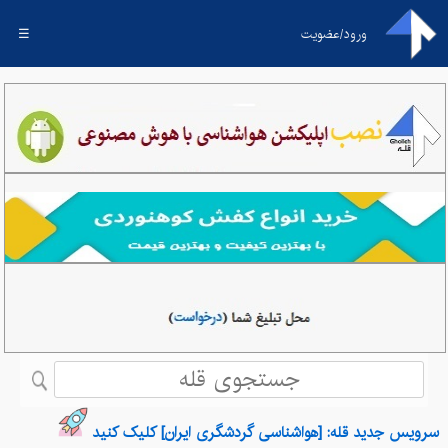
ورود/عضویت
☰
سرویس جدید قله: [هواشناسی گردشگری ایران] کلیک کنید