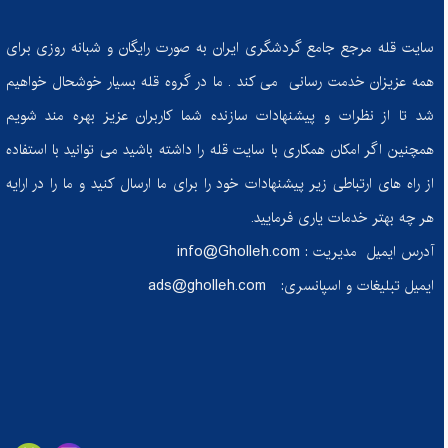
چگونه غذای ما احساسات ما را شکل می‌دهد؟
سایت قله مرجع جامع گردشگری ایران به صورت رایگان و شبانه روزی برای
از تصمیم تا دستاورد: چگونه در مسیر تناسب اندام ثابت‌قدم بمانیم؟
همه عزیزان خدمت رسانی می کند . ما در گروه قله بسیار خوشحال خواهیم
کفش‌های کوهنوردی: راهنمای انتخاب بهترین همراه برای فتح قله‌ها
شد تا از نظرات و پیشنهادات سازنده شما کاربران عزیز بهره مند شویم
چرا باید به خواب راحت اهمیت بدهیم؟ عوارض خوابیدن با ناراحتی برای سلامتی شما
همچنین اگر امکان همکاری با سایت قله را داشته باشید می توانید با استفاده
چشمه‌های جادویی فریدون: نگین‌های پنهان در دل کوه‌های اصفهان
از راه های ارتباطی زیر پیشنهادات خود را برای ما ارسال کنید و ما را در ارایه
هر چه بهتر خدمات یاری فرمایید.
اسکی با اطمینان: راهنمای جامع برای مقابله با خطرات و حفظ ایمنی در پیست
آدرس ایمیل مدیریت :
info@Gholleh.com
معرفی کتاب چگونه با هر کسی صحبت کنیم
ایمیل تبلیغات و اسپانسری:
ads@gholleh.com
رازهای کش لوپ: ابزار کوچک، نتایج بزرگ برای ورزش و تناسب اندام
لنگرود: کشف جاذبه‌های پنهان در دل گیلان
از کوه‌ها تا کمد: راهکارهایی برای افزایش طول عمر لباس‌های کوهنوردی
حکایت بخت بیدار