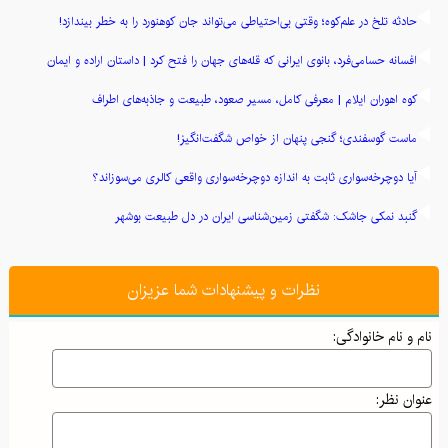
حادثه تلخ در علم‌کوه؛ وقتی بی‌احتیاطی می‌تواند جان کوهنورد را به خطر بیندازد!
افسانه حسامی‌فرد، بانوی ایرانی که قله‌های جهان را فتح کرد | داستان اراده و ایمان
کوه اهوران ایلام | معرفی کامل، مسیر صعود، طبیعت و جاذبه‌های اطراف
ماست گوسفندی؛ گنجی پنهان از خواص شگفت‌انگیز!
آیا دوچرخه‌سواری ثابت به اندازه دوچرخه‌سواری واقعی کالری می‌سوزاند؟
گنبد نمکی جاشک: شگفتی زمین‌شناسی ایران در دل طبیعت بوشهر
رازهای طلایی خوشبختی: چگونه زندگی شادتر و پربارتری بسازیم؟
نظرات و پیشنهادات شما عزیزان
راز روغن‌ها: چگونه چربی‌های سالم عضله‌سازی شما را تقویت می‌کنند؟
"هگمتانه؛ نخستین پایتخت ایران و گنجینه‌ای از تمدن باستان"
نام و نام خانوادگی:
معرفی انواع زیراندازهای مناسب برای سفر و کمپینگ
عنوان نظر:
معرفی کتاب رهایی از قید و بندهای ذهنی نوشته وین دایر