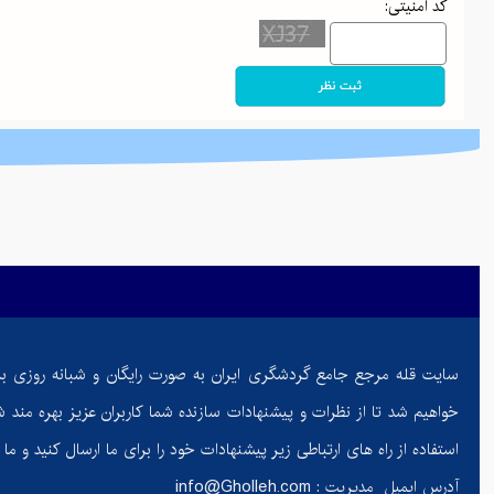
کد امنیتی:
چگونه با تمرینات ساده و مؤثر شکم افتاده خود را به فرم ایده‌آل ب
فواید و خطرات مغز گوساله برای سلامتی: گنجینه‌ای از مواد مغ
والدین هلیکوپتری و اثرات آن بر رشد خودمختاری
جذاب‌ترین مقاصد پاییزی ایران: از جادوی جنگل‌های شمال تا آر
پاییز در کوهستان: راهنمای کامل برای آمادگی و تجهیزات ضروری
ادموند هیلاری: تسخیرکننده اورست و نماد اراده بشری
گم شدن در طبیعت: راهنمای بقا و بازگشت ایمن در کوه و جنگل
کوله‌پشتی‌های کوهنوردی: راهنمای انتخاب هوشمندانه برای صعود 
سایت قله مرجع جامع گردشگری ایران به صورت رایگان و شبانه روزی ب
چطور زندگی‌تان را تحت کنترل درآورید: معرفی کتاب "ذهن حو
خواهیم شد تا از نظرات و پیشنهادات سازنده شما کاربران عزیز بهره مند ش
مرداب دیوک؛ نگینی پنهان در دل جنگل‌های سرسبز کلاردشت
استفاده از راه های ارتباطی زیر پیشنهادات خود را برای ما ارسال کنید و ما ر
آدرس ایمیل مدیریت :
info@Gholleh.com