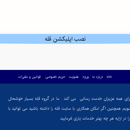
رسانیم؟
ذی یا خطری پنهان؟
نصب اپلیکشن قله
امش کویرهای بکر
 کوهنوردی
خانه
درباره ما
ورود
عضویت
حریم خصوصی
قوانین و مقررات
به قله‌های موفقیت
رای همه عزیزان خدمت رسانی می کند . ما در گروه قله بسیار خوشحال
اس جمع"
ویم همچنین اگر امکان همکاری با سایت قله را داشته باشید می توانید با
ا در ارایه هر چه بهتر خدمات یاری فرمایید.