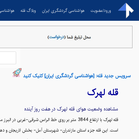
ورود/عضویت
هواشناسی گردشگری ایران
وبلاگ قله
هواشناسی
سرویس جدید قله: [هواشناسی گردشگری ایران] کلیک کنید
قله
لهرک
مشاهده وضعیت هوای قله
لهرک
در هفت روز آینده
قله لهرک با ارتفاع 3844 متر بر روی خط الراس شرقی
است. این قله جزء استان مازندران- شهرستان آمل- بخش لاریجان و دهستان ب