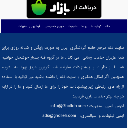
کفش‌های کوهنوردی: راهنمای انتخاب بهترین همراه برای فتح قله‌ها
چرا باید به خواب راحت اهمیت بدهیم؟ عوارض خوابیدن با ناراحتی برای سلامتی شما
خانه
درباره ما
ورود
عضویت
حریم خصوصی
قوانین و مقررات
چشمه‌های جادویی فریدون: نگین‌های پنهان در دل کوه‌های اصفهان
اسکی با اطمینان: راهنمای جامع برای مقابله با خطرات و حفظ ایمنی در پیست
سایت قله مرجع جامع گردشگری ایران به صورت رایگان و شبانه روزی برای
معرفی کتاب چگونه با هر کسی صحبت کنیم
همه عزیزان خدمت رسانی می کند . ما در گروه قله بسیار خوشحال خواهیم
رازهای کش لوپ: ابزار کوچک، نتایج بزرگ برای ورزش و تناسب اندام
شد تا از نظرات و پیشنهادات سازنده شما کاربران عزیز بهره مند شویم
لنگرود: کشف جاذبه‌های پنهان در دل گیلان
همچنین اگر امکان همکاری با سایت قله را داشته باشید می توانید با استفاده
از کوه‌ها تا کمد: راهکارهایی برای افزایش طول عمر لباس‌های کوهنوردی
از راه های ارتباطی زیر پیشنهادات خود را برای ما ارسال کنید و ما را در ارایه
حکایت بخت بیدار
هر چه بهتر خدمات یاری فرمایید.
قدرت پروتئین: نگاهی به خواص شگفت‌انگیز گوشت گوساله برای سلامتی
آدرس ایمیل مدیریت :
info@Gholleh.com
ایمیل تبلیغات و اسپانسری:
ads@gholleh.com
زیر سایه‌ی انتقاد: تأثیرات مخرب مردهای ایرادگیر بر سلامت روانی و عاطفی همسران
صعودی ایمن: پیشگیری و مدیریت افت قند خون در کوهنوردی