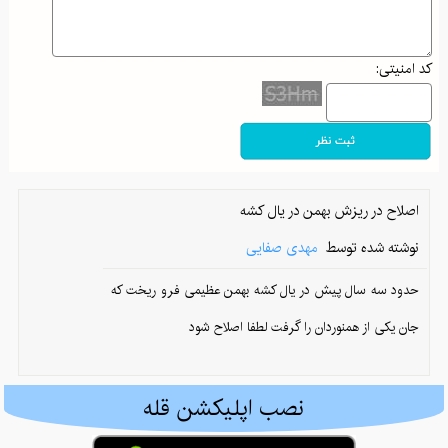
فواید و خطرات مغز گوساله برای سلامتی: گنجینه‌ای از مواد مغذی یا خطری پنهان؟
کد امنیتی:
والدین هلیکوپتری و اثرات آن بر رشد خودمختاری
جذاب‌ترین مقاصد پاییزی ایران: از جادوی جنگل‌های شمال تا آرامش کویرهای بکر
پاییز در کوهستان: راهنمای کامل برای آمادگی و تجهیزات ضروری کوهنوردی
ادموند هیلاری: تسخیرکننده اورست و نماد اراده بشری
اصلاح در ریزش بهمن در یال کشه
گم شدن در طبیعت: راهنمای بقا و بازگشت ایمن در کوه و جنگل
نوشته شده توسط
مهدی صفایی
کوله‌پشتی‌های کوهنوردی: راهنمای انتخاب هوشمندانه برای صعود به قله‌های موفقیت
حدود سه سال پیش در یال کشه بهمن عظیمی فرو ریخت که
چطور زندگی‌تان را تحت کنترل درآورید: معرفی کتاب "ذهن حواس جمع"
جان یکی از همنوردان را گرفت لطفا اصلاح شود
مرداب دیوک؛ نگینی پنهان در دل جنگل‌های سرسبز کلاردشت
چگونه غذای ما احساسات ما را شکل می‌دهد؟
نصب اپلیکشن قله
از تصمیم تا دستاورد: چگونه در مسیر تناسب اندام ثابت‌قدم بمانیم؟