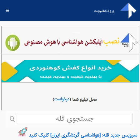
ورود/عضویت
☰
سرویس جدید قله: [هواشناسی گردشگری ایران] کلیک کنید