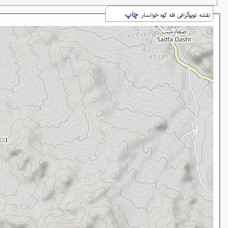
چاپ
نقشه توپوگرافی قله کوه خوانسار