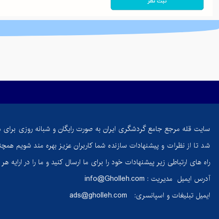
حسامی‌فرد،
بانوی ایرانی
که قله‌های
جهان را فتح
کرد | داستان
اراده و ایمان
کوه
اهوران ایلام |
معرفی کامل،
سایت قله مرجع جامع گردشگری ایران به صورت رایگان و شبانه روزی برای 
مسیر صعود،
شد تا از نظرات و پیشنهادات سازنده شما کاربران عزیز بهره مند شویم همچنی
طبیعت و
جاذبه‌های
راه های ارتباطی زیر پیشنهادات خود را برای ما ارسال کنید و ما را در ارایه ه
اطراف
آدرس ایمیل مدیریت :
info@Gholleh.com
ایمیل تبلیغات و اسپانسری:
ads@gholleh.com
ماست
گوسفندی؛