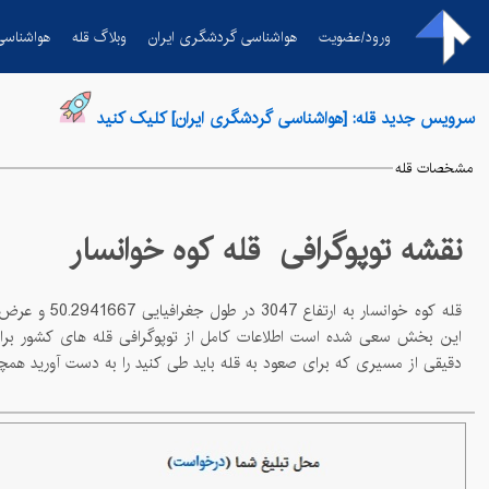
ورود/عضویت
هواشناسی گردشگری ایران
وبلاگ قله
هواشناسی
سرویس جدید قله: [هواشناسی گردشگری ایران] کلیک کنید
مشخصات قله
نقشه توپوگرافی قله
کوه خوانسار
قله
کوه خوانسار
به ارتفاع
3047
در طول جغرافیایی
50.2941667
و عرض جغرافیایی
دقیقی از مسیری که برای صعود به قله باید طی کنید را به دست آورید همچنین شما می توانید با چاپ نقشه توپوگرافی قله از ان در مسیر صعود و کوهپیمای