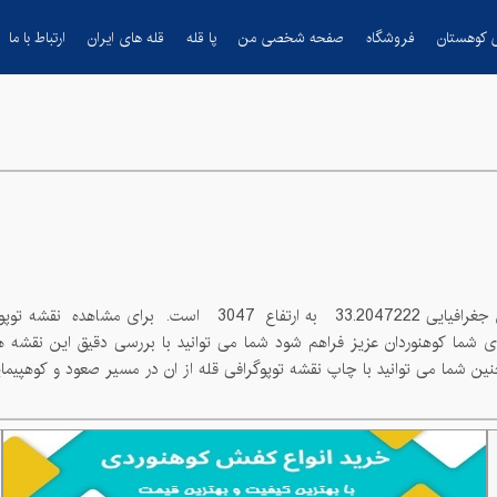
 کوهستان
فروشگاه
صفحه شخصی من
پا قله
قله های ایران
ارتباط با ما
33.2047222
به ارتفاع
3047
است. برای مشاهده نقشه توپوگرافی قله
این بخش سعی شده است اطلاعات کامل از توپوگرافی قل
ی خود استفاده کنید