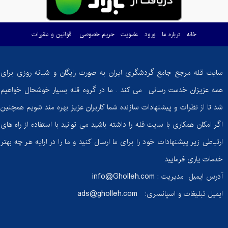
ماست
خانه
درباره ما
ورود
عضویت
حریم خصوصی
قوانین و مقررات
گوسفندی؛ گنجی
پنهان از خواص
شگفت‌انگیز!
سایت قله مرجع جامع گردشگری ایران به صورت رایگان و شبانه روزی برای
آیا
همه عزیزان خدمت رسانی می کند . ما در گروه قله بسیار خوشحال خواهیم
دوچرخه‌سواری
شد تا از نظرات و پیشنهادات سازنده شما کاربران عزیز بهره مند شویم همچنین
ثابت به اندازه
دوچرخه‌سواری
اگر امکان همکاری با سایت قله را داشته باشید می توانید با استفاده از راه های
واقعی کالری
ارتباطی زیر پیشنهادات خود را برای ما ارسال کنید و ما را در ارایه هر چه بهتر
می‌سوزاند؟
خدمات یاری فرمایید.
گنبد نمکی
آدرس ایمیل مدیریت :
info@Gholleh.com
جاشک: شگفتی
ایمیل تبلیغات و اسپانسری:
ads@gholleh.com
زمین‌شناسی
ایران در دل
طبیعت بوشهر