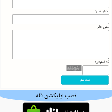
در علم‌کوه؛ وقتی
بی‌احتیاطی
عنوان نظر:
می‌تواند جان
کوهنورد را به
خطر بیندازد!
متن نظر:
افسانه
حسامی‌فرد،
بانوی ایرانی که
قله‌های جهان را
کد امنیتی:
فتح کرد |
داستان اراده و
ایمان
کوه اهوران
ایلام | معرفی
نصب اپلیکشن قله
کامل، مسیر
صعود، طبیعت و
جاذبه‌های اطراف