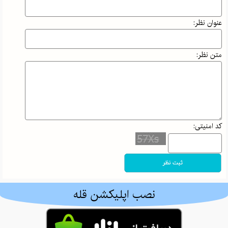
در علم‌کوه؛ وقتی
بی‌احتیاطی
عنوان نظر:
می‌تواند جان
کوهنورد را به
خطر بیندازد!
متن نظر:
افسانه
حسامی‌فرد،
بانوی ایرانی که
قله‌های جهان را
کد امنیتی:
فتح کرد |
داستان اراده و
ایمان
کوه اهوران
ایلام | معرفی
نصب اپلیکشن قله
کامل، مسیر
صعود، طبیعت و
جاذبه‌های اطراف