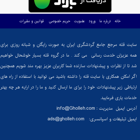
ماست
خانه
درباره ما
ورود
عضویت
حریم خصوصی
قوانین و مقررات
گوسفندی؛ گنجی
پنهان از خواص
شگفت‌انگیز!
سایت قله مرجع جامع گردشگری ایران به صورت رایگان و شبانه روزی برای
آیا
همه عزیزان خدمت رسانی می کند . ما در گروه قله بسیار خوشحال خواهیم
دوچرخه‌سواری
شد تا از نظرات و پیشنهادات سازنده شما کاربران عزیز بهره مند شویم همچنین
ثابت به اندازه
دوچرخه‌سواری
اگر امکان همکاری با سایت قله را داشته باشید می توانید با استفاده از راه های
واقعی کالری
ارتباطی زیر پیشنهادات خود را برای ما ارسال کنید و ما را در ارایه هر چه بهتر
می‌سوزاند؟
خدمات یاری فرمایید.
گنبد نمکی
آدرس ایمیل مدیریت :
info@Gholleh.com
جاشک: شگفتی
ایمیل تبلیغات و اسپانسری:
ads@gholleh.com
زمین‌شناسی
ایران در دل
طبیعت بوشهر