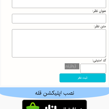
در علم‌کوه؛ وقتی
بی‌احتیاطی
عنوان نظر:
می‌تواند جان
کوهنورد را به
خطر بیندازد!
متن نظر:
افسانه
حسامی‌فرد،
بانوی ایرانی که
قله‌های جهان را
کد امنیتی:
فتح کرد |
داستان اراده و
ایمان
کوه اهوران
ایلام | معرفی
نصب اپلیکشن قله
کامل، مسیر
صعود، طبیعت و
جاذبه‌های اطراف