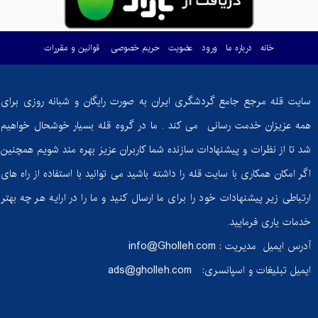
ماست
خانه
درباره ما
ورود
عضویت
حریم خصوصی
قوانین و مقررات
گوسفندی؛ گنجی
پنهان از خواص
شگفت‌انگیز!
سایت قله مرجع جامع گردشگری ایران به صورت رایگان و شبانه روزی برای
آیا
همه عزیزان خدمت رسانی می کند . ما در گروه قله بسیار خوشحال خواهیم
دوچرخه‌سواری
شد تا از نظرات و پیشنهادات سازنده شما کاربران عزیز بهره مند شویم همچنین
ثابت به اندازه
دوچرخه‌سواری
اگر امکان همکاری با سایت قله را داشته باشید می توانید با استفاده از راه های
واقعی کالری
ارتباطی زیر پیشنهادات خود را برای ما ارسال کنید و ما را در ارایه هر چه بهتر
می‌سوزاند؟
خدمات یاری فرمایید.
گنبد نمکی
آدرس ایمیل مدیریت :
info@Gholleh.com
جاشک: شگفتی
ایمیل تبلیغات و اسپانسری:
ads@gholleh.com
زمین‌شناسی
ایران در دل
طبیعت بوشهر