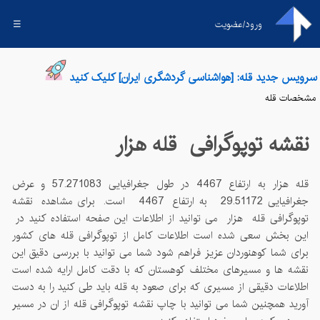
ورود/عضویت
☰
سرویس جدید قله: [هواشناسی گردشگری ایران] کلیک کنید
مشخصات قله
نقشه توپوگرافی قله
هزار
قله
هزار
به ارتفاع
4467
در طول جغرافیایی
57.271083
و عرض
جغرافیایی
29.51172
به ارتفاع
4467
است. برای مشاهده نقشه
توپوگرافی قله
هزار
می توانید از اطلاعات این صفحه استفاده کنید در
این بخش سعی شده است اطلاعات کامل از توپوگرافی قله های کشور
برای شما کوهنوردان عزیز فراهم شود شما می توانید با بررسی دقیق این
نقشه ها و مسیرهای مختلف کوهستان که با دقت کامل ارایه شده است
اطلاعات دقیقی از مسیری که برای صعود به قله باید طی کنید را به دست
آورید همچنین شما می توانید با چاپ نقشه توپوگرافی قله از ان در مسیر