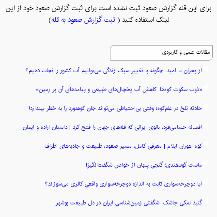
برای این قله گزارش صعود ثبت نشده است برای ثبت گزارش صعود خود از این
لینک استفاده کنید (
ثبت گزارش صعود به قله
)
مقالات علمی و کاربردی
از بحران تا امید: چگونه با تغییر سبک زندگی می‌توانیم آب کشور را نجات دهیم؟
«ذوب سکوت کوه‌ها: کاهش آب یخچال‌های طبیعی و پیامدهای آن بر زمین»
حادثه تلخ در علم‌کوه؛ وقتی بی‌احتیاطی می‌تواند جان کوهنورد را به خطر بیندازد!
افسانه حسامی‌فرد، بانوی ایرانی که قله‌های جهان را فتح کرد | داستان اراده و ایمان
کوه اهوران ایلام | معرفی کامل، مسیر صعود، طبیعت و جاذبه‌های اطراف
ماست گوسفندی؛ گنجی پنهان از خواص شگفت‌انگیز!
آیا دوچرخه‌سواری ثابت به اندازه دوچرخه‌سواری واقعی کالری می‌سوزاند؟
گنبد نمکی جاشک: شگفتی زمین‌شناسی ایران در دل طبیعت بوشهر