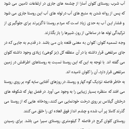
آب شرب روستای کلوان آسارا از چشمه های جاری در ارتفاعات تامین می شود
که پس از روانه شدن به منبع های آب در لوله های آب این روستا جاری می شود
و فشار این آب به حدی زیاد است که مردم روستا ناگزیرند برای جلوگیری از
ترکیدگی لوله ها در ساعاتی از روز، شیرها را باز بگذارند.
وجه تسمیه کلوان: کلوان به معنی قلعه بان می باشد. در قدیم به جایی که در
جای مرتفعی قرار داشته یا در آن منطقه کل (بز کوهی) زیادی وجود داشته کلوان
می گفته اند. با توجه به این که این روستا نسبت به روستاهای اطرافش در زمین
مرتفعی قرار دارد، آن را کلوان نامیده اند.
به خاطر فاصله نزدیک کوه کهار و روستا، در روزهای آفتابی سایه کوه بر روی روستا
می افتد که منظره بسیار زیبایی را به وجود می آورد. در فصل بهار که شکوفه های
درختان گیلاس بر روی درخت خودنمایی می کنند، رودخانه هایی که از روستا می
گذرند کاملا پر آب شده و چشم انداز فوق العاده ای را خلق می کنند.
روستای کلوان کرج در فاصله 7 کیلومتری روستای سیرا می باشد. برای رسیدن