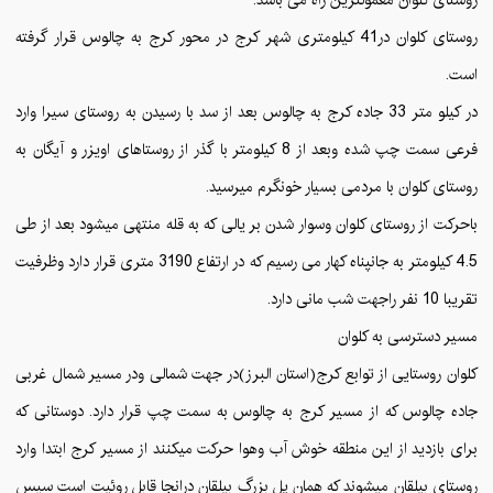
روستای کلوان در41 کیلومتری شهر کرج در محور کرج به چالوس قرار گرفته
است.
در کیلو متر 33 جاده کرج به چالوس بعد از سد با رسیدن به روستای سیرا وارد
فرعی سمت چپ شده وبعد از 8 کیلومتر با گذر از روستاهای اویزر و آیگان به
روستای کلوان با مردمی بسیار خونگرم میرسید.
باحرکت از روستای کلوان وسوار شدن بر یالی که به قله منتهی میشود بعد از طی
4.5 کیلومتر به جانپناه کهار می رسیم که در ارتفاع 3190 متری قرار دارد وظرفیت
تقریبا 10 نفر راجهت شب مانی دارد.
مسیر دسترسی به کلوان
کلوان روستایی از توابع کرج(استان البرز)در جهت شمالی ودر مسیر شمال غربی
جاده چالوس که از مسیر کرج به چالوس به سمت چپ قرار دارد. دوستانی که
برای بازدید از این منطقه خوش آب وهوا حرکت میکنند از مسیر کرج ابتدا وارد
روستای بیلقان میشوند که همان پل بزرگ بیلقان درانجا قابل روئیت است سپس