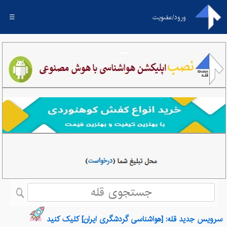
ورود/عضویت
☰
سرویس جدید قله: [هواشناسی گردشگری ایران] کلیک کنید