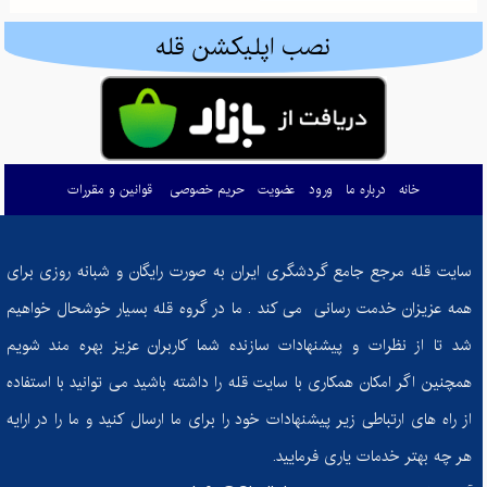
ادموند هیلاری: تسخیرکننده اورست و نماد اراده بشری
نصب اپلیکشن قله
گم شدن در طبیعت: راهنمای بقا و بازگشت ایمن در کوه و جنگل
کوله‌پشتی‌های کوهنوردی: راهنمای انتخاب هوشمندانه برای صعود به قله‌های موفقیت
چطور زندگی‌تان را تحت کنترل درآورید: معرفی کتاب "ذهن حواس جمع"
خانه
درباره ما
ورود
عضویت
حریم خصوصی
قوانین و مقررات
مرداب دیوک؛ نگینی پنهان در دل جنگل‌های سرسبز کلاردشت
چگونه غذای ما احساسات ما را شکل می‌دهد؟
سایت قله مرجع جامع گردشگری ایران به صورت رایگان و شبانه روزی برای
از تصمیم تا دستاورد: چگونه در مسیر تناسب اندام ثابت‌قدم بمانیم؟
همه عزیزان خدمت رسانی می کند . ما در گروه قله بسیار خوشحال خواهیم
کفش‌های کوهنوردی: راهنمای انتخاب بهترین همراه برای فتح قله‌ها
شد تا از نظرات و پیشنهادات سازنده شما کاربران عزیز بهره مند شویم
چرا باید به خواب راحت اهمیت بدهیم؟ عوارض خوابیدن با ناراحتی برای سلامتی شما
همچنین اگر امکان همکاری با سایت قله را داشته باشید می توانید با استفاده
چشمه‌های جادویی فریدون: نگین‌های پنهان در دل کوه‌های اصفهان
از راه های ارتباطی زیر پیشنهادات خود را برای ما ارسال کنید و ما را در ارایه
هر چه بهتر خدمات یاری فرمایید.
اسکی با اطمینان: راهنمای جامع برای مقابله با خطرات و حفظ ایمنی در پیست