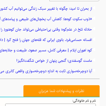
از بحران تا امید: چگونه با تغییر سبک زندگی می‌توانیم آب کشور
«ذوب سکوت کوه‌ها: کاهش آب یخچال‌های طبیعی و پیامدهای آ
حادثه تلخ در علم‌کوه؛ وقتی بی‌احتیاطی می‌تواند جان کوهنورد را ب
افسانه حسامی‌فرد، بانوی ایرانی که قله‌های جهان را فتح کرد | داس
کوه اهوران ایلام | معرفی کامل، مسیر صعود، طبیعت و جاذبه‌های
ماست گوسفندی؛ گنجی پنهان از خواص شگفت‌انگیز!
آیا دوچرخه‌سواری ثابت به اندازه دوچرخه‌سواری واقعی کالری می‌
گنبد نمکی جاشک: شگفتی زمین‌شناسی ایران در دل طبیعت بوش
نظرات و پیشنهادات شما عزیزان
رازهای طلایی خوشبختی: چگونه زندگی شادتر و پربارتری بسازیم؟
نام و نام خانوادگی:
راز روغن‌ها: چگونه چربی‌های سالم عضله‌سازی شما را تقویت می‌ک