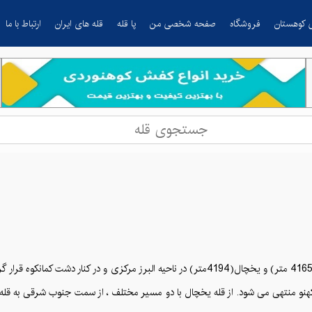
 کوهستان
فروشگاه
صفحه شخصی من
پا قله
قله های ایران
ارتباط با ما
مجموعه قله های خط الراس به نام های کمانکوه (4250 متر) ، سرماهو(4165 متر) و یخچال(4194متر)
کهنو منتهی می شود. از قله یخچال با دو مسیر مختلف ، از سمت جنوب شرقی به قله