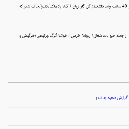
است )- جعفری وحشی و یا طبیعی - شوید وحشی - قارچ های بسیار بزرگ خوراکی - گلپر ( گلپر های این دره در خرداد ماه با ارتفاع نزدیک به یک متر و 40 سانت رشد داشتند)،گل گاو زبان / گیاه بادهنک/کتیرا/خاک شیر که
.
ند. از جمله حیوانات شغال/ روباه/ خرس / خوک/گرگ/بزکوهی/خرگوش و
گزارش صعود به قله
)