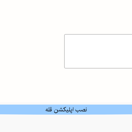
هنوردان
رسانیم؟
ذی یا خطری پنهان؟
نصب اپلیکشن قله
امش کویرهای بکر
 کوهنوردی