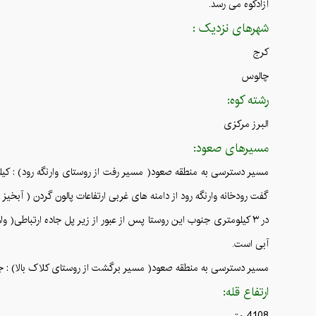
آزادکوه می رسد.
شهرهای نزدیک :
کرج
چالوس
رشته کوه:
البرز مرکزی
مسیرهای صعود:
گفت رودخانه وارنگه رود از دامنه های غربی ارتفاعات پالون گردن ( آبخیز
در ۳ کیلومتری جنوب این روستا پس از عبور از زیر پل جاده ارتباطی(
آبی است.
مسیر دسترسی به منطقه صعود( مسیر برگشت از روستای کلاک بالا) : جاده کرج – چالوس (کیلومتر تقریبی 110) ، پل زنگوله، کیلومتر 40 جاده 
ارتفاع قله:
4108 متر