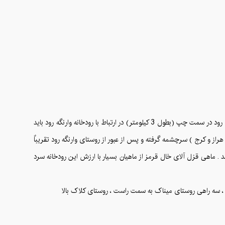
مسیر دسترسی به منطقه صعود( مسیر رفت از روستای وارنگه رود) : کیلومتر 80 جاده کرج – چالوس ، دو راهی دیزین ، کیلومتر 3 جاده دیزین ، جاده وارنگه رود در سمت چپ (بطول 3 کیلومتر) در ارتباط با رودخانه وارنگه رود باید
هراز و کرج ) سرچشمه گرفته و پس از عبور از روستای وارنگه رود تقریباٌ
د . ماهی قزل آلای خال قرمز از ماهیان بسیار با ارزش این رودخانه سرد