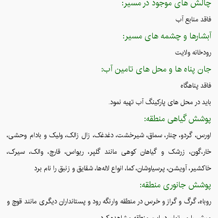
چالش های موجود در مسیر:
فاقد منابع آب
آبشارها و چشمه های مسیر:
رودخانه ولایت
جان پناه ها و محل های تامین آب:
فاقد پناهگاه
باید در محل های پارکینگ آب تهیه نمود.
پوشش گیاهی منطقه:
اورس، گردو، چنار، سماق، شیرخشت، دغدغک، زال زالک، ولیک و بادام وحشی،
خار،گون، زرشک و گیاهان کوهی مانند گلپر، ریواس، قارچ، والک، سیرک،
خاکشیر، آویشن، پرسیاوشان، کما، انواع لاله‌ها، شقایق و زنبق را نام برد
پوشش جانوری منطقه:
روباه، گرگ و گراز و خرس در منطقه وارنگه رود و پستانداران دیگری مانند قوچ و
میش را می‌توان در این منطقه مشاهده کرد.