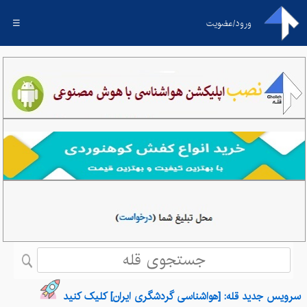
ورود/عضویت
☰
سرویس جدید قله: [هواشناسی گردشگری ایران] کلیک کنید