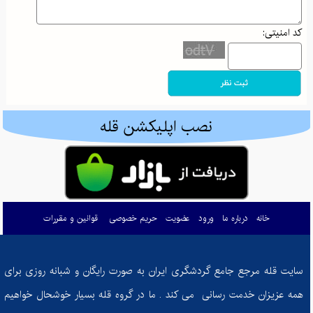
فواید و خطرات مغز گوساله برای سلامتی: گنجینه‌ای از مواد مغذی یا خطری پنهان؟
کد امنیتی:
والدین هلیکوپتری و اثرات آن بر رشد خودمختاری
جذاب‌ترین مقاصد پاییزی ایران: از جادوی جنگل‌های شمال تا آرامش کویرهای بکر
پاییز در کوهستان: راهنمای کامل برای آمادگی و تجهیزات ضروری کوهنوردی
ادموند هیلاری: تسخیرکننده اورست و نماد اراده بشری
نصب اپلیکشن قله
گم شدن در طبیعت: راهنمای بقا و بازگشت ایمن در کوه و جنگل
کوله‌پشتی‌های کوهنوردی: راهنمای انتخاب هوشمندانه برای صعود به قله‌های موفقیت
چطور زندگی‌تان را تحت کنترل درآورید: معرفی کتاب "ذهن حواس جمع"
خانه
درباره ما
ورود
عضویت
حریم خصوصی
قوانین و مقررات
مرداب دیوک؛ نگینی پنهان در دل جنگل‌های سرسبز کلاردشت
چگونه غذای ما احساسات ما را شکل می‌دهد؟
سایت قله مرجع جامع گردشگری ایران به صورت رایگان و شبانه روزی برای
از تصمیم تا دستاورد: چگونه در مسیر تناسب اندام ثابت‌قدم بمانیم؟
همه عزیزان خدمت رسانی می کند . ما در گروه قله بسیار خوشحال خواهیم
کفش‌های کوهنوردی: راهنمای انتخاب بهترین همراه برای فتح قله‌ها