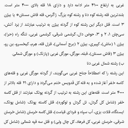
غربی به ارتفاع ۴۱۰۰ متر ادامه دارد و دارای ۱۸ قله بالای ۴۰۰۰ متر است.
بلندترین قله رشته کوه دنا و رشته کوه بزرگ زاگرس، قله قاش مستان* یا بیژن
۳ است. قلل دیگر این رشته کوه از گردنه بیژن به ترتیب عبارتند از بَرد آتش،
سی‌چان ۱، ۲ و ۳، حوض دال، کَرسُمی شرقی، کَرسُمی غربی، تنگه راه (حرا)،
بیژن ۱ (ماش)، کپیری، بیژن ۲ (برج آسمانی)، قزل قله، هِرم، کیخسرو، بن رو،
بیژن ۳ (قاش مستان)، قبله، مورگل، مورگل غربی (پازنک) و مورگل شمالی.
ب) رشته شمال غربی دنا
این رشته را که اصطلاحاً جناح غربی می‌گویند، از گردنه مورگل غربی و قله‌های
کاسه خفر آغاز شده و به قله کل قَدویس ختم می‌گردد و دارای ۲۱ قله بالاتر از
۴۰۰۰ متر است. قله‌های این رشته به ترتیب از گردنه پوتک عبارتند از قلل کاسه
خفر (شامل کل گردل، تل گردل و لوکوره)، قلل کاسته پوتک (شامل پوتک،
ایستگاه، قلات بزی، آب سپاه و فردای قیامت)، قلل کاسه خرسان (شامل خرسان
شرقی، خرسان غربی، کل فرهاد، کل چال ولی) و قلل سه قپه شمالی (شامل کل