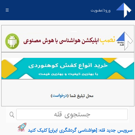
ورود/عضویت
☰
سرویس جدید قله: [هواشناسی گردشگری ایران] کلیک کنید