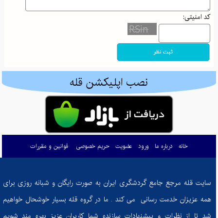
کد امنیتی:
والدین هلیکوپتری و اثرات آن بر رشد خودمختاری
جذاب‌ترین مقاصد پاییزی ایران: از جادوی جنگل‌های شمال تا آرامش کویرهای بکر
پاییز در کوهستان: راهنمای کامل برای آمادگی و تجهیزات ضروری کوهنوردی
ادموند هیلاری: تسخیرکننده اورست و نماد اراده بشری
نصب اپلیکشن قله
گم شدن در طبیعت: راهنمای بقا و بازگشت ایمن در کوه و جنگل
کوله‌پشتی‌های کوهنوردی: راهنمای انتخاب هوشمندانه برای صعود به قله‌های موفقیت
چطور زندگی‌تان را تحت کنترل درآورید: معرفی کتاب "ذهن حواس جمع"
خانه
درباره ما
ورود
عضویت
حریم خصوصی
قوانین و مقررات
مرداب دیوک؛ نگینی پنهان در دل جنگل‌های سرسبز کلاردشت
چگونه غذای ما احساسات ما را شکل می‌دهد؟
سایت قله مرجع جامع گردشگری ایران به صورت رایگان و شبانه روزی برای
از تصمیم تا دستاورد: چگونه در مسیر تناسب اندام ثابت‌قدم بمانیم؟
همه عزیزان خدمت رسانی می کند . ما در گروه قله بسیار خوشحال خواهیم
کفش‌های کوهنوردی: راهنمای انتخاب بهترین همراه برای فتح قله‌ها
شد تا از نظرات و پیشنهادات سازنده شما کاربران عزیز بهره مند شویم